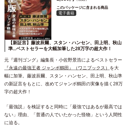
このパッケージに含まれる商品
電子書籍
【新証言】藤波辰爾、スタン・ハンセン、田上明、秋山
準...ベストセラーを大幅加筆した28万字の超大作！
元『週刊ゴング』編集長・小佐野景浩によるベストセラー
『永遠の最強王者 ジャンボ鶴田』（ワニブックス）
を大
幅に加筆。藤波辰爾、スタン・ハンセン、田上明、秋山準
の新証言をもとに、改めてジャンボ鶴田の実像を描く28万
字の超大作！
「最強説」を検証すると同時に「最強ではあるが最高では
ない」理由、「普通の人でいたかった怪物」という人間性
に迫る。