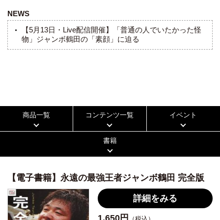
『独学のプロレス』
（ウルティモ・ドラゴンとの共著／徳
NEWS
間書店）、
『永遠の最強王者 ジャンボ鶴田』
『至高の三
【5月13日・Live配信開催】「普通の人でいたかった怪
冠王者 三沢光晴』
『アントニオ猪木写真集＊監修』
（ワ
物」ジャンボ鶴田の「素顔」に迫る
ニブックス）などがある。
商品一覧
コンテンツ一覧
イベント
書籍
【電子書籍】永遠の最強王者ジャンボ鶴田 完全版
詳細をみる
1,650円
（税込）