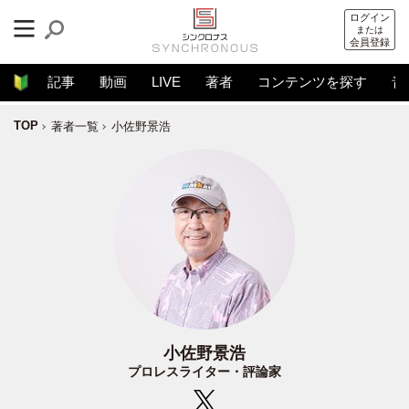
ログイン
または
会員登録
記事
動画
LIVE
著者
コンテンツを探す
音
TOP
著者一覧
小佐野景浩
小佐野景浩
プロレスライター・評論家