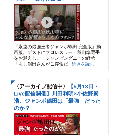
『永遠の最強王者ジャンボ鶴田 完全版』動
画版。ゲストにプロレスラー・秋山準選手
をお迎えし、「ジャンピングニーの継承」
「もし鶴田さんがご存命だ...
続きを読む
〈アーカイブ配信中〉
【5月13日・
Live配信開催】川田利明×小佐野景
浩、ジャンボ鶴田は「最強」だった
のか？