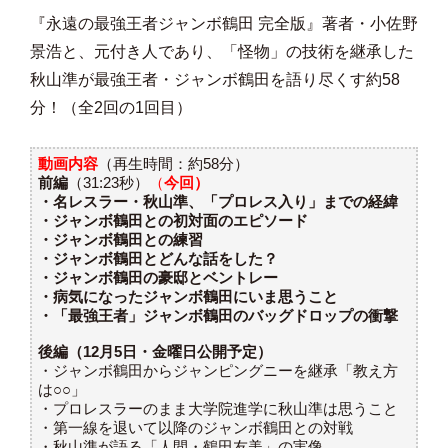
『永遠の最強王者ジャンボ鶴田 完全版』著者・小佐野
景浩と、元付き人であり、「怪物」の技術を継承した
秋山準が最強王者・ジャンボ鶴田を語り尽くす約58
分！（全2回の1回目）
動画内容
（再生時間：約58分）
前編
（31:23秒）
（
今回）
・名レスラー・秋山準、「プロレス入り」までの経緯
・ジャンボ鶴田との初対面のエピソード
・ジャンボ鶴田との練習
・ジャンボ鶴田とどんな話をした？
・ジャンボ鶴田の豪邸とベントレー
・病気になったジャンボ鶴田にいま思うこと
・「最強王者」ジャンボ鶴田のバッグドロップの衝撃
後編（12月5日・金曜日公開予定）
・ジャンボ鶴田からジャンピングニーを継承「教え方
は○○」
・プロレスラーのまま大学院進学に秋山準は思うこと
・第一線を退いて以降のジャンボ鶴田との対戦
・秋山準が語る「人間・鶴田友美」の実像