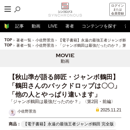
ログイン
または
会員登録
記事
動画
LIVE
著者
コンテンツを探す
音
TOP
著者一覧
小佐野景浩
【電子書籍】永遠の最強王者ジャンボ鶴田
TOP
著者一覧
小佐野景浩
「ジャンボ鶴田は最強だったのか？」第2
動画
【秋山準が語る師匠・ジャンボ鶴田】
「鶴田さんのバックドロップは〇〇」
「他の人とやっぱり違います」
「ジャンボ鶴田は最強だったのか？」〈第2回・前編〉
2025.11.21
小佐野景浩
【電子書籍】永遠の最強王者ジャンボ鶴田 完全版