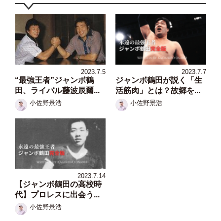
2023.7.5
2023.7.7
“最強王者”ジャンボ鶴
ジャンボ鶴田が説く「生
田、ライバル藤波辰爾...
活筋肉」とは？故郷を...
小佐野景浩
小佐野景浩
2023.7.14
【ジャンボ鶴田の高校時
代】プロレスに出会う...
小佐野景浩