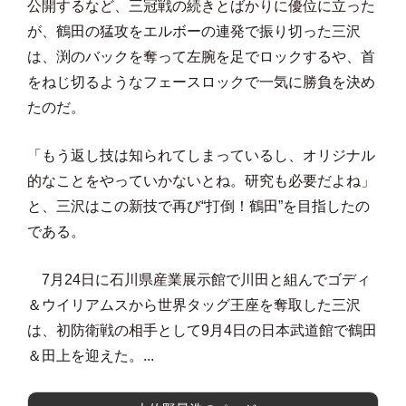
公開するなど、三冠戦の続きとばかりに優位に立った
が、鶴田の猛攻をエルボーの連発で振り切った三沢
は、渕のバックを奪って左腕を足でロックするや、首
をねじ切るようなフェースロックで一気に勝負を決め
たのだ。
「もう返し技は知られてしまっているし、オリジナル
的なことをやっていかないとね。研究も必要だよね」
と、三沢はこの新技で再び“打倒！鶴田”を目指したの
である。
7月24日に石川県産業展示館で川田と組んでゴディ
＆ウイリアムスから世界タッグ王座を奪取した三沢
は、初防衛戦の相手として9月4日の日本武道館で鶴田
＆田上を迎えた。...