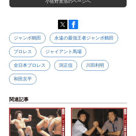
小佐野景浩のページへ
ジャンボ鶴田
永遠の最強王者ジャンボ鶴田
プロレス
ジャイアント馬場
全日本プロレス
渕正信
川田利明
和田京平
関連記事