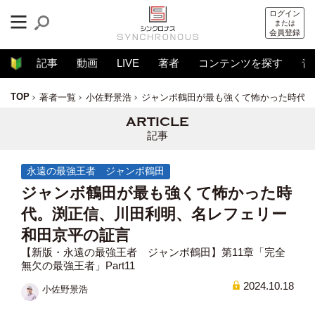
ログイン
または
会員登録
記事
動画
LIVE
著者
コンテンツを探す
音
TOP
著者一覧
小佐野景浩
ジャンボ鶴田が最も強くて怖かった時代。
記事
永遠の最強王者 ジャンボ鶴田
ジャンボ鶴田が最も強くて怖かった時
代。渕正信、川田利明、名レフェリー
和田京平の証言
【新版・永遠の最強王者 ジャンボ鶴田】第11章「完全
無欠の最強王者」Part11
2024.10.18
小佐野景浩