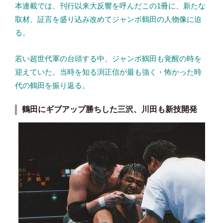
本連載では、刊行以来大反響を呼んだこの1冊に、新たな
取材、証言を盛り込み改めてジャンボ鶴田の人物像に迫
る。
若い超世代軍の台頭する中、ジャンボ鶴田も覚醒の時を
迎えていた。当時を知る渕正信が最も強く・怖かった時
代の鶴田を振り返る。
鶴田にギブアップ勝ちした三沢、川田も新技開発