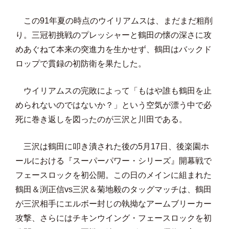
この91年夏の時点のウイリアムスは、まだまだ粗削
り。三冠初挑戦のプレッシャーと鶴田の懐の深さに攻
めあぐねて本来の突進力を生かせず、鶴田はバックド
ロップで貫録の初防衛を果たした。
ウイリアムスの完敗によって「もはや誰も鶴田を止
められないのではないか？」という空気が漂う中で必
死に巻き返しを図ったのが三沢と川田である。
三沢は鶴田に叩き潰された後の5月17日、後楽園ホ
ールにおける『スーパーパワー・シリーズ』開幕戦で
フェースロックを初公開。この日のメインに組まれた
鶴田＆渕正信vs三沢＆菊地毅のタッグマッチは、鶴田
が三沢相手にエルボー封じの執拗なアームブリーカー
攻撃、さらにはチキンウイング・フェースロックを初