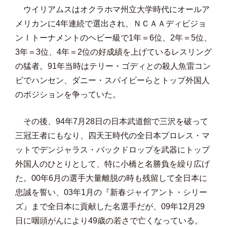
ウイリアムスはオクラホマ州立大学時代にオールア
メリカンに4年連続で選出され、ＮＣＡＡディビジョ
ンⅠトーナメントのヘビー級で1年＝6位、2年＝5位、
3年＝3位、4年＝2位の好成績を上げているレスリング
の猛者。91年当時はテリー・ゴディとの殺人魚雷コン
ビでハンセン、ダニー・スパイビーらとトップ外国人
のポジションを争っていた。
その後、94年7月28日の日本武道館で三沢を破って
三冠王者にもなり、四天王時代の全日本プロレス・マ
ットでデンジャラス・バックドロップを武器にトップ
外国人のひとりとして、特に小橋と名勝負を繰り広げ
た。00年6月の選手大量離脱の時も残留して全日本に
忠誠を誓い、03年1月の『新春ジャイアント・シリー
ズ』まで全日本に貢献した名選手だが、09年12月29
日に咽頭がんにより49歳の若さで亡くなっている。