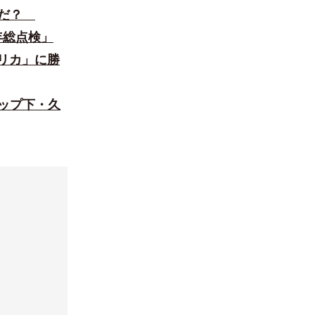
誰だ？
年総点検」
リカ」に勝
ップ下・久