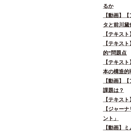
るか
【動画】
【
タと前川黛
【テキスト
【テキスト
的”問題点
【テキスト
本の構造的
【動画】【
課題は？
【テキスト
【ジャーナ
ント」
【動画】ミ