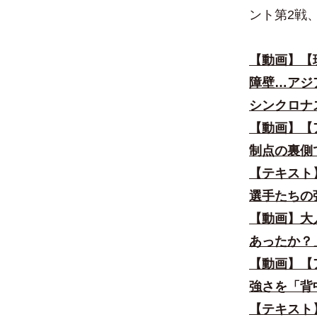
ント第2戦
【動画】【
障壁…アジア
シンクロナ
【動画】【
制点の裏側
【テキスト
選手たちの
【動画】
大
あったか？
【動画】
【
強さを「背
【テキスト