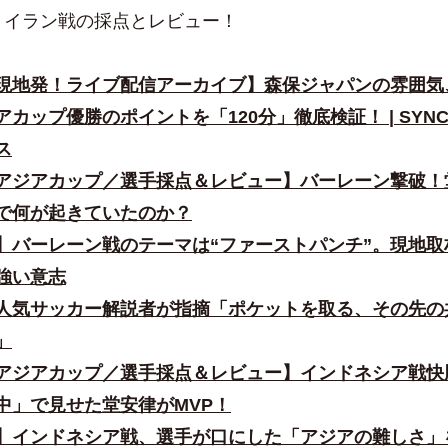
、イラン戦の採点とレビュー！
現地発！ライブ配信アーカイブ】森保ジャパンの雰囲気
カップ優勝のポイントを「120分」徹底検証！ | SYNC
ス
アジアカップ／選手採点＆レビュー】バーレーン撃破！
で何が起きていたのか？
】バーレーン戦のテーマは“ファーストパンチ”。現地取
強い意志
人気サッカー解説者が指摘「ポケットを取る、その先の
」
アジアカップ／選手採点＆レビュー】インドネシア戦快
中」で見せた堂安律がMVP！
】インドネシア戦、選手が口にした「アジアの難しさ」