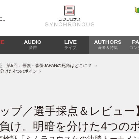
に。
IE
AUDIO
LIVE
AUTHORS
P
音声
ライブ
著者＆特集
コン
 第5回：最強・森保JAPANの死角はどこに？
分けた4つのポイント
ップ／選手採点＆レビュー
負け。明暗を分けた4つの
底検証「ミムラユウスケの決勝トーナメ