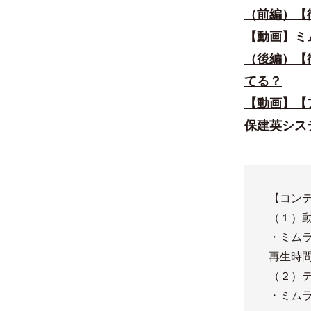
（前編）【
【動画】ミ
（後編）【
てる？
【動画】【
保建英シス
【コン
（１）
・ミム
再生時間：
（２）
・ミム