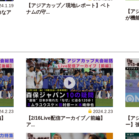
【アジアカップ／現地レポート】ベト
24.1.19
【ア
ナムの守...
力なア
が機能し
24.2.23
2024.2.23
編】
【2/16Live配信アーカイブ／前編】
【ア
ア...
ー】強