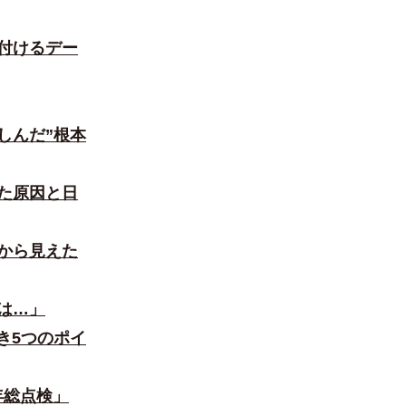
付けるデー
しんだ”根本
た原因と日
から見えた
は…」
き5つのポイ
年総点検」