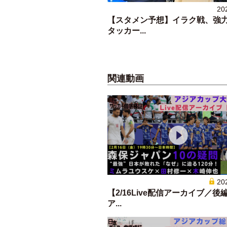
20
【スタメン予想】イラク戦、強
タッカー...
関連動画
20
【2/16Live配信アーカイブ／後
ア...