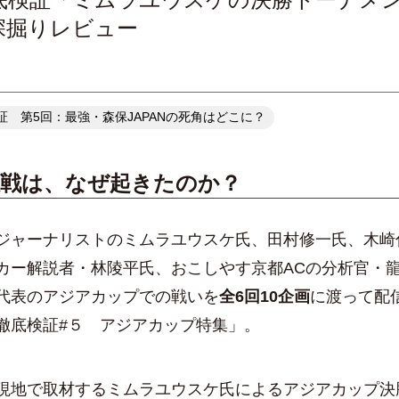
深掘りレビュー
 第5回：最強・森保JAPANの死角はどこに？
敗戦は、なぜ起きたのか？
ャーナリストのミムラユウスケ氏、田村修一氏、木崎
カー解説者・林陵平氏、おこしやす京都ACの分析官・
代表のアジアカップでの戦いを
全6回10企画
に渡って配
徹底検証#５ アジアカップ特集」。
地で取材するミムラユウスケ氏によるアジアカップ決