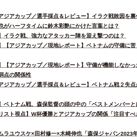
アジアカップ／選手採点＆レビュー】イラク戦敗因を裏
也がハーフタイムに鈴木彩艶にかけた言葉とは？
】イラク戦、強力なアタッカー陣を迎え撃つのは？
】
【アジアカップ／現地レポート】ベトナムの守備に苦
】
【アジアカップ／現地レポート】守備が機能しなかっ
弱点の関係性
アジアカップ／選手採点＆レビュー】ベトナム戦２失点
】ベトナム戦、森保監督の頭の中の「ベストメンバーと
リスト視点】W杯優勝とアジアカップの関係「注目すべ
ムラユウスケ×田村修一×木崎伸也「森保ジャパン2023