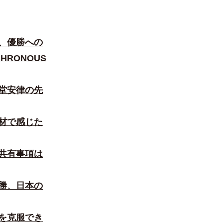
、優勝への
HRONOUS
堂安律の先
材で感じた
共有事項は
勝、日本の
を克服でき