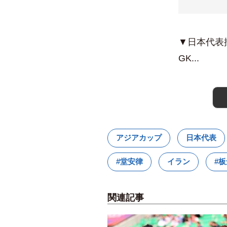
▼日本代表採点
GK...
アジアカップ
日本代表
#堂安律
イラン
#
関連記事