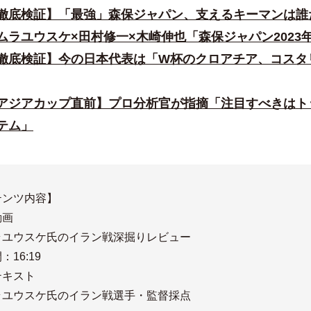
徹底検証】「最強」森保ジャパン、支えるキーマンは
ムラユウスケ×田村修一×木崎伸也「森保ジャパン2023
徹底検証】今の日本代表は「W杯のクロアチア、コスタ
アジアカップ直前】プロ分析官が指摘「注目すべきはト
テム」
テンツ内容】
動画
ラユウスケ氏のイラン戦深掘りレビュー
16:19
テキスト
ラユウスケ氏のイラン戦選手・監督採点