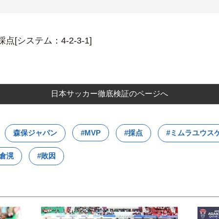
[システム：4-2-3-1]
日本サッカー徹底検証のページへ
森保ジャパン
#MVP
#採点
#ミムラユウス
板倉滉
#敗因