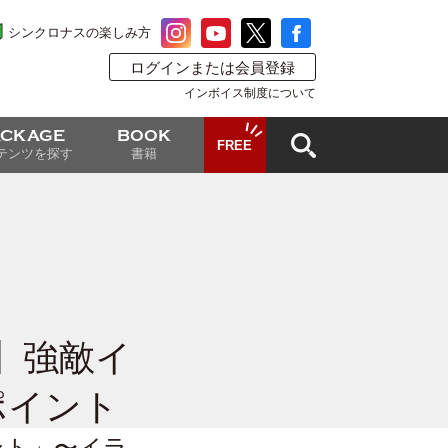
シンクロナスの楽しみ方
ログインまたは会員登録
インボイス制度について
ACKAGE
BOOK
FREE
テンツを探す
書籍
】強敵イ
ポイント
ント」〜イラ