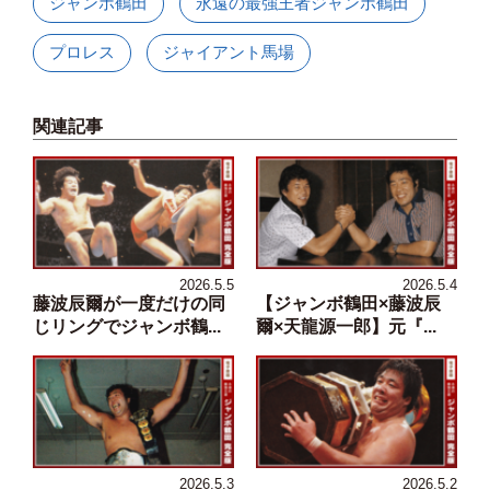
ジャンボ鶴田
永遠の最強王者ジャンボ鶴田
プロレス
ジャイアント馬場
関連記事
2026.5.5
2026.5.4
藤波辰爾が一度だけの同
【ジャンボ鶴田×藤波辰
じリングでジャンボ鶴...
爾×天龍源一郎】元『...
2026.5.3
2026.5.2