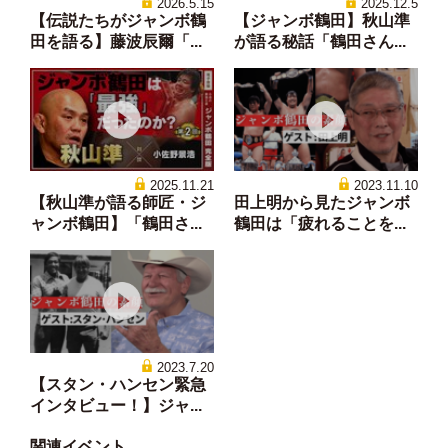
2026.5.15
2025.12.5
【伝説たちがジャンボ鶴
【ジャンボ鶴田】秋山準
田を語る】藤波辰爾「...
が語る秘話「鶴田さん...
2025.11.21
2023.11.10
【秋山準が語る師匠・ジ
田上明から見たジャンボ
ャンボ鶴田】「鶴田さ...
鶴田は「疲れることを...
2023.7.20
【スタン・ハンセン緊急
インタビュー！】ジャ...
関連イベント