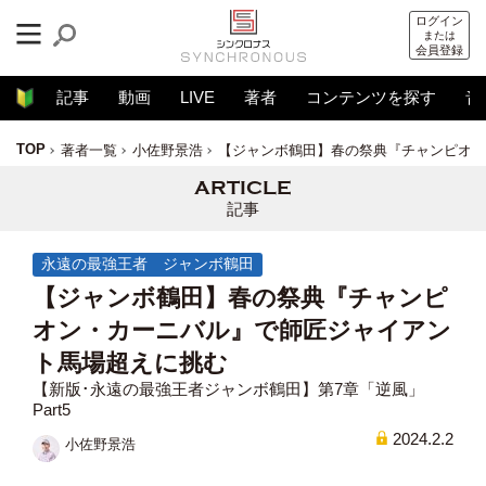
ログイン
または
会員登録
記事
動画
LIVE
著者
コンテンツを探す
音
TOP
著者一覧
小佐野景浩
【ジャンボ鶴田】春の祭典『チャンピオン
記事
永遠の最強王者 ジャンボ鶴田
【ジャンボ鶴田】春の祭典『チャンピ
オン・カーニバル』で師匠ジャイアン
ト馬場超えに挑む
【新版･永遠の最強王者ジャンボ鶴田】第7章「逆風」
Part5
2024.2.2
小佐野景浩