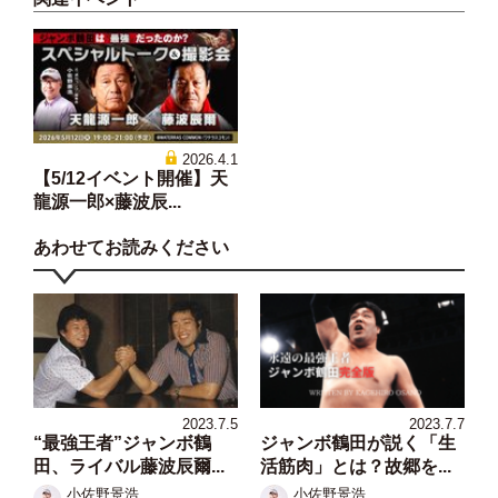
2026.4.1
【5/12イベント開催】天
龍源一郎×藤波辰...
あわせてお読みください
2023.7.5
2023.7.7
“最強王者”ジャンボ鶴
ジャンボ鶴田が説く「生
田、ライバル藤波辰爾...
活筋肉」とは？故郷を...
小佐野景浩
小佐野景浩