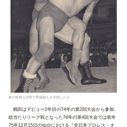
春の祭典公式戦で馬場超えを目指したが
鶴田はデビュー2年目の74年の第2回大会から参加。
総当たりリーグ戦となった76年の第4回大会では前年
75年12月15日の仙台における『全日本プロレス・オ