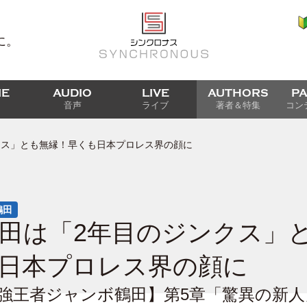
に。
IE
AUDIO
LIVE
AUTHORS
P
音声
ライブ
著者＆特集
コン
クス」とも無縁！早くも日本プロレス界の顔に
鶴田
田は「2年目のジンクス」
日本プロレス界の顔に
強王者ジャンボ鶴田】第5章「驚異の新人」P