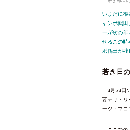
若き日のボ
いまだに根
ャンボ鶴田
ーが次の年
せるこの時
ボ鶴田が残
若き日の
3月23日
要テリトリ
ーツ・プロ
ここでの収