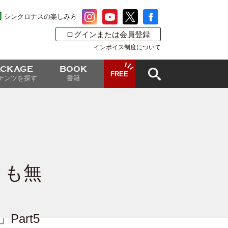
シンクロナスの楽しみ方
ログインまたは会員登録
インボイス制度について
ACKAGE
BOOK
FREE
テンツを探す
書籍
とも無
art5