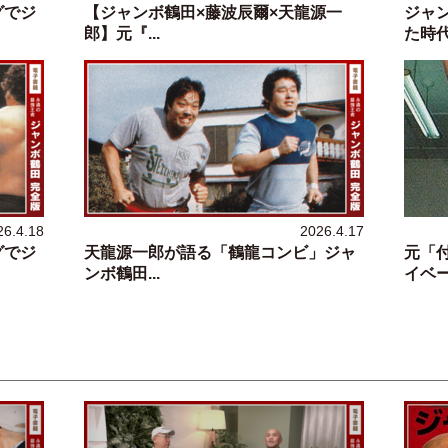
グでジ
【ジャンボ鶴田×藤波辰爾×天龍源一
ジャ
郎】元『...
た時
26.4.18
2026.4.17
グでジ
天龍源一郎が語る「鶴龍コンビ」ジャ
元「
ンボ鶴田...
イベート