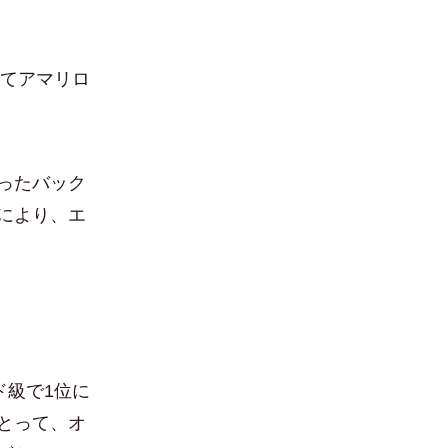
してアマリロ
ったバック
により、エ
ド級で1位に
とって、オ