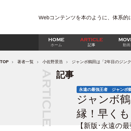
Webコンテンツを本のように、体系的
HOME
ARTICLE
MOV
ホーム
記事
動画
TOP
著者一覧
小佐野景浩
ジャンボ鶴田は「2年目のジン
記事
永遠の最強王者 ジャンボ
ジャンボ鶴
縁！早くも
【新版･永遠の最