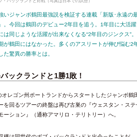
ブ・バックランドと対戦（写真は日本での試合）
強いジャンボ鶴田最強説を検証する連載「新版･永遠の最
」。今回は鶴田のデビュー2年目を追う。1年目に大活
には同じような活躍が出来なくなる“2年目のジンクス”
期が鶴田にはなかった。多くのアスリートが伸び悩む2
した驚異の勝率とは。
バックランドと1勝1敗！
のオレゴン州ポートランドからスタートしたジャンボ鶴
ーを回るツアーの終盤は再び古巣の『ウェスタン・ステ
モーション』（通称アマリロ・テリトリー）へ。
穫は同世代のボブ・バックランドと出会ったことだ。