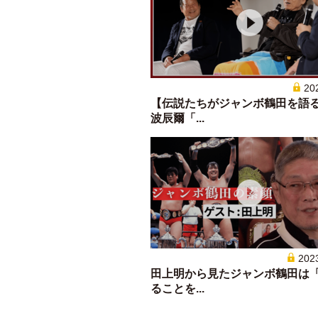
20
【伝説たちがジャンボ鶴田を語
波辰爾「...
202
田上明から見たジャンボ鶴田は
ることを...