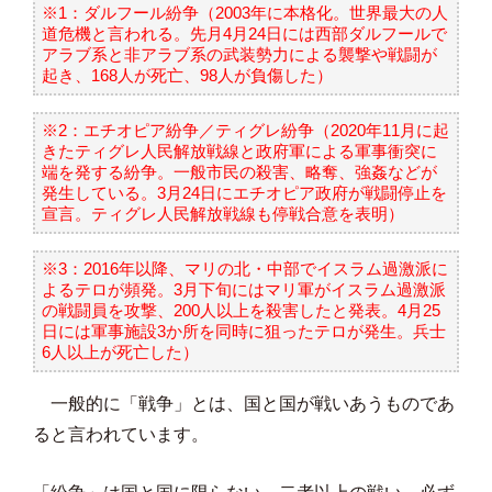
※1：ダルフール紛争（2003年に本格化。世界最大の人
道危機と言われる。先月4月24日には西部ダルフールで
アラブ系と非アラブ系の武装勢力による襲撃や戦闘が
起き、168人が死亡、98人が負傷した）
※2：エチオピア紛争／ティグレ紛争（2020年11月に起
きたティグレ人民解放戦線と政府軍による軍事衝突に
端を発する紛争。一般市民の殺害、略奪、強姦などが
発生している。3月24日にエチオピア政府が戦闘停止を
宣言。ティグレ人民解放戦線も停戦合意を表明）
※3：2016年以降、マリの北・中部でイスラム過激派に
よるテロが頻発。3月下旬にはマリ軍がイスラム過激派
の戦闘員を攻撃、200人以上を殺害したと発表。4月25
日には軍事施設3か所を同時に狙ったテロが発生。兵士
6人以上が死亡した）
一般的に「戦争」とは、国と国が戦いあうものであ
ると言われています。