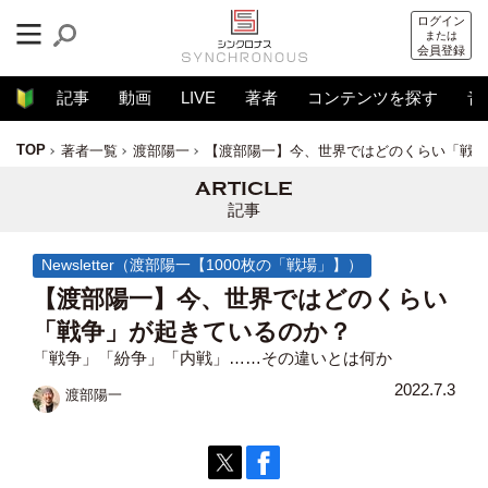
ログイン
または
会員登録
記事
動画
LIVE
著者
コンテンツを探す
音
TOP
著者一覧
渡部陽一
【渡部陽一】今、世界ではどのくらい「戦争
記事
Newsletter（渡部陽一【1000枚の「戦場」】）
【渡部陽一】今、世界ではどのくらい
「戦争」が起きているのか？
「戦争」「紛争」「内戦」……その違いとは何か
2022.7.3
渡部陽一