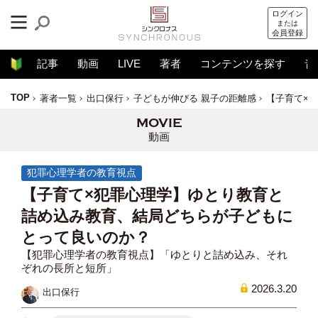
ログイン
または
会員登録
記事
動画
LIVE
著者
コンテンツを探す
音
TOP
著者一覧
出口保行
子どもが伸びる 親子の距離感
【子育て×
動画
犯罪心理学者の教育視点
【子育て×犯罪心理学】ゆとり教育と
詰め込み教育、結局どちらが子どもに
とって良いのか？
【犯罪心理学者の教育視点】「ゆとりと詰め込み、それ
ぞれの長所と短所」
2026.3.20
出口保行