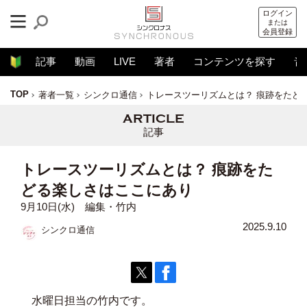
ログイン
または
会員登録
記事
動画
LIVE
著者
コンテンツを探す
音
TOP
著者一覧
シンクロ通信
トレースツーリズムとは？ 痕跡をたど
記事
トレースツーリズムとは？ 痕跡をた
どる楽しさはここにあり
9月10日(水) 編集・竹内
2025.9.10
シンクロ通信
水曜日担当の竹内です。