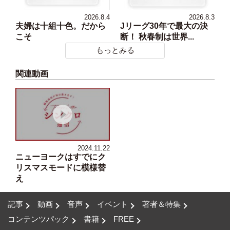
2026.8.4
2026.8.3
夫婦は十組十色。だから
Jリーグ30年で最大の決
こそ
断！ 秋春制は世界...
もっとみる
関連動画
2024.11.22
ニューヨークはすでにク
リスマスモードに模様替
え
記事
動画
音声
イベント
著者＆特集
コンテンツパック
書籍
FREE