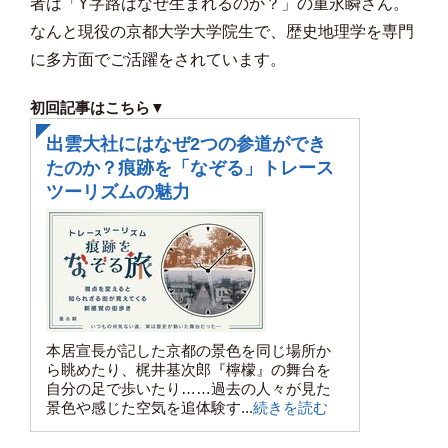
者は「Y字路はなぜ生まれるのか？」の重永瞬さん。
なんと現役の京都大学大学院生で、歴史地理学を専門
に多方面でご活躍をされています。
初回記事はこちら▼
出雲大社にはなぜ2つの参道ができ
たのか？痕跡を「なぞる」トレース
ツーリズムの魅力
本居宣長が記した京都の景色を同じ場所か
ら眺めたり、梶井基次郎『檸檬』の舞台を
自分の足で歩いたり……過去の人々が見た
景色や感じた空気を追体験す...
続きを読む