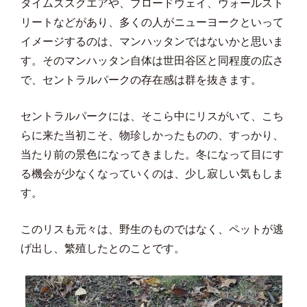
タイムズスクエアや、ブロードウェイ、ウォールスト
V
リートなどがあり、多くの人がニューヨークといって
イメージするのは、マンハッタンではないかと思いま
す。そのマンハッタン自体は世田谷区と同程度の広さ
i
で、セントラルパークの存在感は群を抜きます。
セントラルパークには、そこら中にリスがいて、こち
らに来た当初こそ、物珍しかったものの、すっかり、
d
当たり前の景色になってきました。冬になって目にす
る機会が少なくなっていくのは、少し寂しい気もしま
す。
e
このリスも元々は、野生のものではなく、ペットが逃
げ出し、繁殖したとのことです。
o