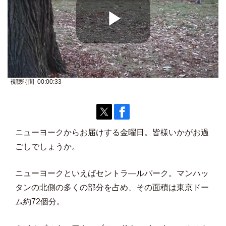
P
視聴時間 00:00:33
l
ニューヨークからお届けする金曜日。皆様いかがお過
a
ごしでしょうか。
ニューヨークといえばセントラ―ルパーク。マンハッ
y
タンの北側の多くの部分を占め、その面積は東京ドー
ム約72個分。