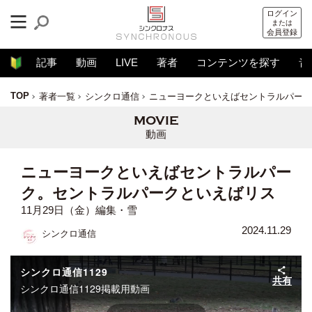
ログイン
または
会員登録
記事
動画
LIVE
著者
コンテンツを探す
音
TOP
著者一覧
シンクロ通信
ニューヨークといえばセントラルパーク
動画
ニューヨークといえばセントラルパー
ク。セントラルパークといえばリス
11月29日（金）編集・雪
2024.11.29
シンクロ通信
シンクロ通信1129
共有
シンクロ通信1129掲載用動画