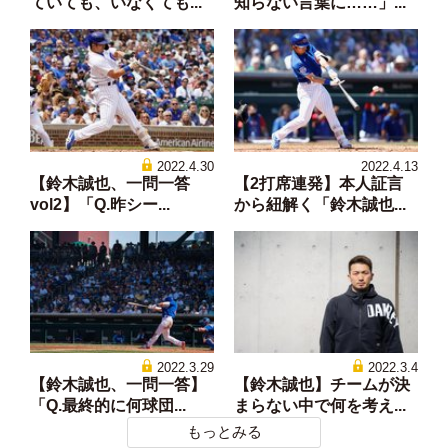
ていても、いなくても...
知らない言葉に……」...
2022.4.30
2022.4.13
【鈴木誠也、一問一答
【2打席連発】本人証言
vol2】「Q.昨シー...
から紐解く「鈴木誠也...
2022.3.29
2022.3.4
【鈴木誠也、一問一答】
【鈴木誠也】チームが決
「Q.最終的に何球団...
まらない中で何を考え...
もっとみる