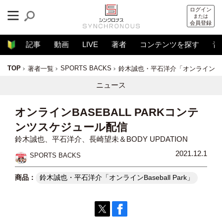
ログイン
または
会員登録
記事
動画
LIVE
著者
コンテンツを探す
音
TOP
SPORTS BACKS
著者一覧
鈴木誠也・平石洋介「オンラインBaseb
ニュース
オンラインBASEBALL PARKコンテ
ンツスケジュール配信
鈴木誠也、平石洋介、長崎望未＆BODY UPDATION
2021.12.1
SPORTS BACKS
鈴木誠也・平石洋介「オンラインBaseball Park」