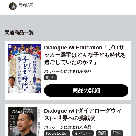
岡崎慎司
関連商品一覧
Dialogue w/ Education「プロサ
ッカー選手はどんな子ども時代を
過ごしていたのか？」
パッケージに含まれる商品
動画
商品の詳細
Dialogue w/ (ダイアローグウィ
ズ)～世界への挑戦状
パッケージに含まれる商品
NewsLetter
イベント
動画
記事