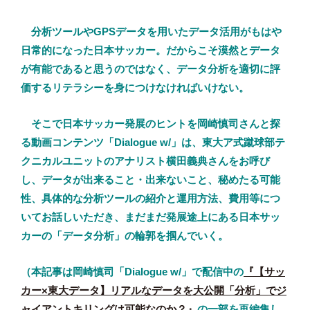
分析ツールやGPSデータを用いたデータ活用がもはや
日常的になった日本サッカー。だからこそ漠然とデータ
が有能であると思うのではなく、データ分析を適切に評
価するリテラシーを身につけなければいけない。
そこで日本サッカー発展のヒントを岡崎慎司さんと探
る動画コンテンツ「Dialogue w/」は、東大ア式蹴球部テ
クニカルユニットのアナリスト横田義典さんをお呼び
し、データが出来ること・出来ないこと、秘めたる可能
性、具体的な分析ツールの紹介と運用方法、費用等につ
いてお話しいただき、まだまだ発展途上にある日本サッ
カーの「データ分析」の輪郭を掴んでいく。
（本記事は岡崎慎司「Dialogue w/」で配信中の
『【サッ
カー×東大データ】リアルなデータを大公開「分析」でジ
ャイアントキリングは可能なのか？』
の一部を再編集し