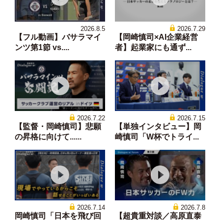
2026.8.5
2026.7.29
【フル動画】バサラマイ
【岡崎慎司×AI企業経営
ンツ第1節 vs....
者】起業家にも通ず...
2026.7.22
2026.7.15
【監督・岡崎慎司】悲願
【単独インタビュー】岡
の昇格に向けて......
崎慎司「W杯でトライ...
2026.7.14
2026.7.8
岡崎慎司「日本を飛び回
【超貴重対談／高原直泰