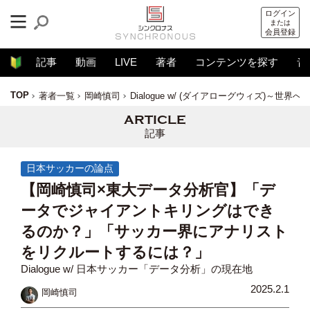
ログイン
または
会員登録
記事
動画
LIVE
著者
コンテンツを探す
音
TOP
著者一覧
岡崎慎司
Dialogue w/ (ダイアローグウィズ)～世界
記事
日本サッカーの論点
【岡崎慎司×東大データ分析官】「デ
ータでジャイアントキリングはでき
るのか？」「サッカー界にアナリスト
をリクルートするには？」
Dialogue w/ 日本サッカー「データ分析」の現在地
2025.2.1
岡崎慎司