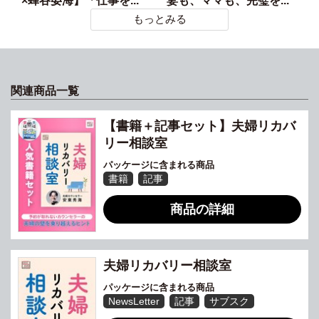
×蜂谷晏海】「仕事を...
妻も、ママも、完璧を...
もっとみる
関連商品一覧
【書籍＋記事セット】夫婦リカバ
リー相談室
パッケージに含まれる商品
書籍
記事
商品の詳細
夫婦リカバリー相談室
パッケージに含まれる商品
NewsLetter
記事
サブスク