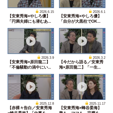
2026.6.15
2026.6.1
【安東秀海×やしろ優】
【安東秀海×やしろ優】
「円満夫婦にも潜むあ...
「自分が大黒柱でOK...
2026.3.9
2026.3.2
【安東秀海×原田龍二】
【今だから語る／安東秀
「不倫騒動の渦中にい...
海×原田龍二】「一生...
2025.12.8
2025.11.17
【赤裸々告白／安東秀海
【安東秀海×蜂谷晏海】