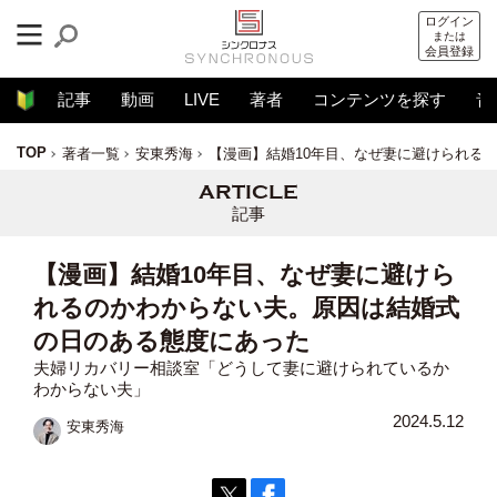
ログイン
または
会員登録
記事
動画
LIVE
著者
コンテンツを探す
音
TOP
著者一覧
安東秀海
【漫画】結婚10年目、なぜ妻に避けられる
記事
【漫画】結婚10年目、なぜ妻に避けら
れるのかわからない夫。原因は結婚式
の日のある態度にあった
夫婦リカバリー相談室「どうして妻に避けられているか
わからない夫」
2024.5.12
安東秀海