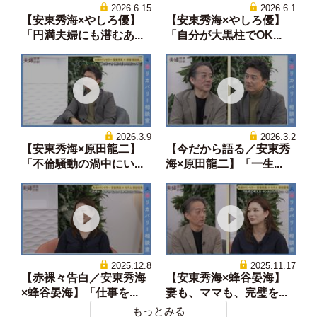
2026.6.15
2026.6.1
【安東秀海×やしろ優】
【安東秀海×やしろ優】
「円満夫婦にも潜むあ...
「自分が大黒柱でOK...
2026.3.9
2026.3.2
【安東秀海×原田龍二】
【今だから語る／安東秀
「不倫騒動の渦中にい...
海×原田龍二】「一生...
2025.12.8
2025.11.17
【赤裸々告白／安東秀海
【安東秀海×蜂谷晏海】
×蜂谷晏海】「仕事を...
妻も、ママも、完璧を...
もっとみる