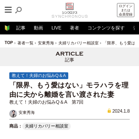
ログイン
または
会員登録
記事
動画
LIVE
著者
コンテンツを探す
音
TOP
著者一覧
安東秀海
夫婦リカバリー相談室
「限界、もう愛は
記事
教えて！夫婦のお悩みQ＆A
「限界、もう愛はない」モラハラを理
由に夫から離婚を言い渡された妻
教えて！夫婦のお悩みQ＆A 第7回
2024.1.8
安東秀海
夫婦リカバリー相談室