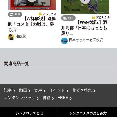
2023.2.4
動画
2023.2.3
動画
【W杯解説】遠藤
【W杯検証2】酒
航「コスタリカ戦は、勝
井高徳「日本にもっとも
ち点...
足り...
遠藤航
日本サッカー徹底検証
関連商品一覧
記事
動画
音声
イベント
著者＆特集
コンテンツパック
書籍
FREE
シンクロナスとは
シンクロナスの楽しみ方