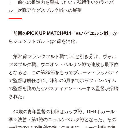
・「前への推進力を警戒したい」残留争いのライバ
ル、次戦アウグスブルク戦への展望
―――
前回のPICK UP MATCH#14「vsバイエルン戦」
か
らシュツットガルトは4節を消化。
第24節フランクフルト戦で1-1と引き分け、ヴォル
フスブルク戦、ウニオン・ベルリン戦で連敗し最下位
となると、この第26節をもってブルーノ・ラッバディ
ア監督は解任され、昨年の6月までホッフェンハイム
の監督を務めたセバスティアン・へーネス監督が招聘
された。
40歳の青年監督の初陣はカップ戦、DFBポカール
準々決勝・第1戦のニュルンベルク戦となった。その
一戦での1-0の勝利の勢いのままに、リーグ初陣の第