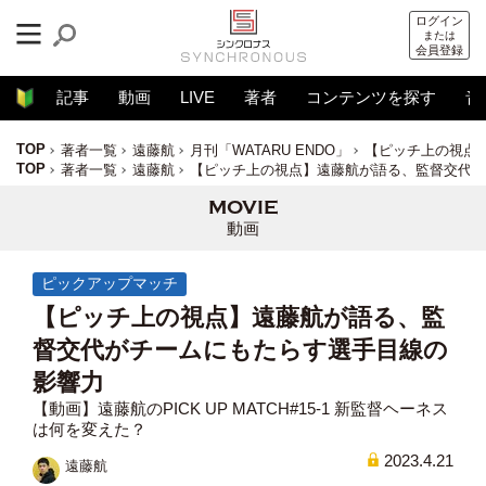
ログイン
または
会員登録
記事
動画
LIVE
著者
コンテンツを探す
音
TOP
著者一覧
遠藤航
月刊「WATARU ENDO」
【ピッチ上の視点
TOP
著者一覧
遠藤航
【ピッチ上の視点】遠藤航が語る、監督交代が
動画
ピックアップマッチ
【ピッチ上の視点】遠藤航が語る、監
督交代がチームにもたらす選手目線の
影響力
【動画】遠藤航のPICK UP MATCH#15-1 新監督ヘーネス
は何を変えた？
2023.4.21
遠藤航