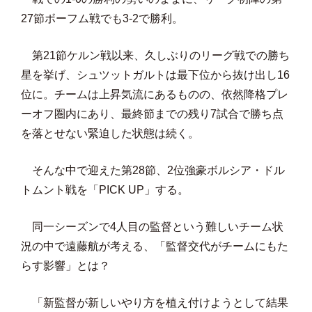
27節ボーフム戦でも3-2で勝利。
第21節ケルン戦以来、久しぶりのリーグ戦での勝ち
星を挙げ、シュツットガルトは最下位から抜け出し16
位に。チームは上昇気流にあるものの、依然降格プレ
ーオフ圏内にあり、最終節までの残り7試合で勝ち点
を落とせない緊迫した状態は続く。
そんな中で迎えた第28節、2位強豪ボルシア・ドル
トムント戦を「PICK UP」する。
同一シーズンで4人目の監督という難しいチーム状
況の中で遠藤航が考える、「監督交代がチームにもた
らす影響」とは？
「新監督が新しいやり方を植え付けようとして結果