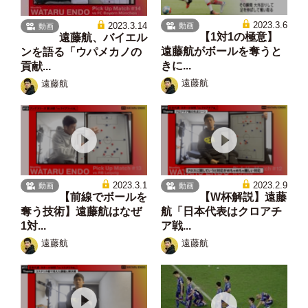
2023.3.6
2023.3.14
動画
動画
【1対1の極意】
遠藤航、バイエル
遠藤航がボールを奪うと
ンを語る「ウパメカノの
きに...
貢献...
遠藤航
遠藤航
2023.3.1
2023.2.9
動画
動画
【前線でボールを
【W杯解説】遠藤
奪う技術】遠藤航はなぜ
航「日本代表はクロアチ
1対...
ア戦...
遠藤航
遠藤航