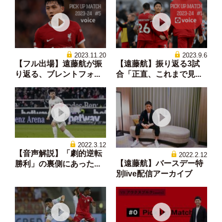
2023.11.20
2023.9.6
【フル出場】遠藤航が振
【遠藤航】振り返る3試
り返る、ブレントフォ...
合「正直、これまで見...
2022.3.12
【音声解説】「劇的逆転
2022.2.12
【遠藤航】バースデー特
勝利」の裏側にあった...
別live配信アーカイブ