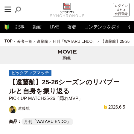
ログイン
または
会員登録
記事
動画
LIVE
著者
コンテンツを探す
音
TOP
著者一覧
遠藤航
月刊「WATARU ENDO」
【遠藤航】25-2
動画
ピックアップマッチ
【遠藤航】25-26シーズンのリバプー
ルと自身を振り返る
PICK UP MATCH25-26「隠れMVP」
2026.6.5
遠藤航
月刊「WATARU ENDO」