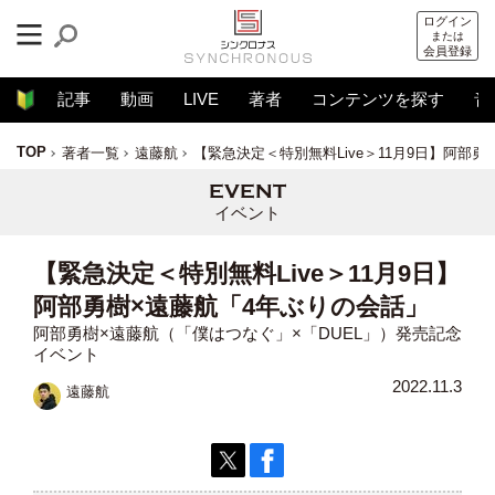
ログイン
または
会員登録
記事
動画
LIVE
著者
コンテンツを探す
音
TOP
著者一覧
遠藤航
【緊急決定＜特別無料Live＞11月9日】阿部
イベント
【緊急決定＜特別無料Live＞11月9日】
阿部勇樹×遠藤航「4年ぶりの会話」
阿部勇樹×遠藤航（「僕はつなぐ」×「DUEL」）発売記念
イベント
2022.11.3
遠藤航