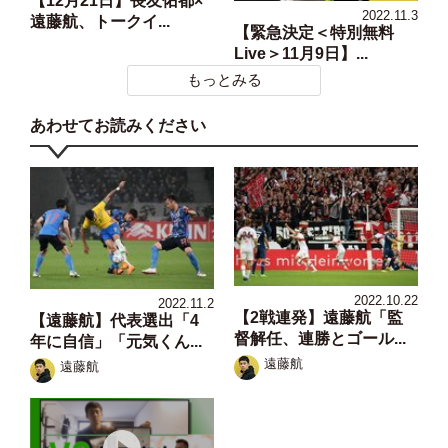
【12月21日】長友佑都×
2022.11.3
遠藤航、トークイ...
【緊急決定＜特別無料
Live＞11月9日】...
もっとみる
あわせてお読みください
2022.10.22
2022.11.2
【2戦連発】遠藤航「監
【遠藤航】代表選出「4
督解任、連勝とゴール...
年に自信」「元気くん...
遠藤航
遠藤航