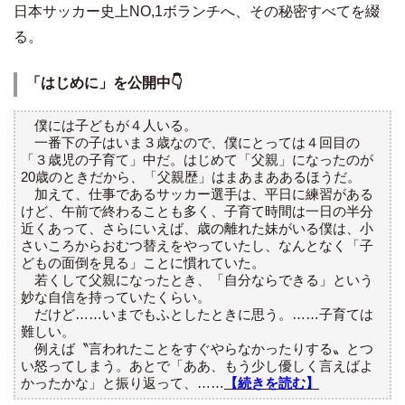
日本サッカー史上NO,1ボランチへ、その秘密すべてを綴
る。
「はじめに」を公開中👇
僕には子どもが４人いる。
一番下の子はいま３歳なので、僕にとっては４回目の
「３歳児の子育て」中だ。はじめて「父親」になったのが
20歳のときだから、「父親歴」はまあまああるほうだ。
加えて、仕事であるサッカー選手は、平日に練習がある
けど、午前で終わることも多く、子育て時間は一日の半分
近くあって、さらにいえば、歳の離れた妹がいる僕は、小
さいころからおむつ替えをやっていたし、なんとなく「子
どもの面倒を見る」ことに慣れていた。
若くして父親になったとき、「自分ならできる」という
妙な自信を持っていたくらい。
だけど……いまでもふとしたときに思う。……子育ては
難しい。
例えば〝言われたことをすぐやらなかったりする〟とつ
い怒ってしまう。あとで「ああ、もう少し優しく言えばよ
かったかな」と振り返って、……
【続きを読む】