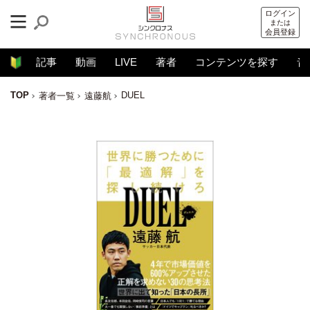
ログイン
または
会員登録
記事
動画
LIVE
著者
コンテンツを探す
音
TOP
DUEL
著者一覧
遠藤航