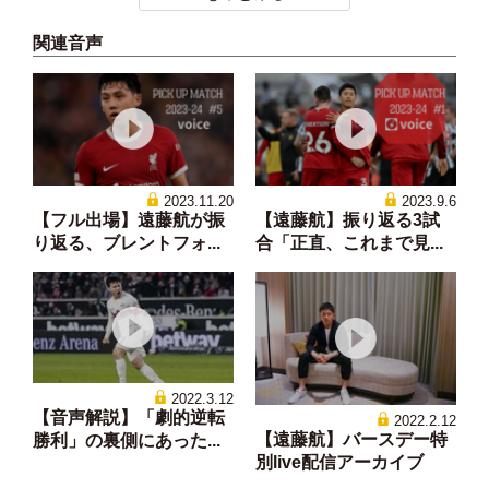
関連音声
2023.11.20
2023.9.6
【フル出場】遠藤航が振
【遠藤航】振り返る3試
り返る、ブレントフォ...
合「正直、これまで見...
2022.3.12
【音声解説】「劇的逆転
2022.2.12
【遠藤航】バースデー特
勝利」の裏側にあった...
別live配信アーカイブ