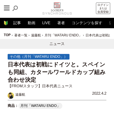
ログイン
または
会員登録
記事
動画
LIVE
著者
コンテンツを探す
音
TOP
著者一覧
遠藤航
月刊「WATARU ENDO」
日本代表は初戦に
ニュース
その他（月刊「WATARU ENDO」）
日本代表は初戦にドイツと。スペイン
も同組、カタールワールドカップ組み
合わせ決定
【FROMスタッフ】日本代表ニュース
2022.4.2
遠藤航
月刊「WATARU ENDO」