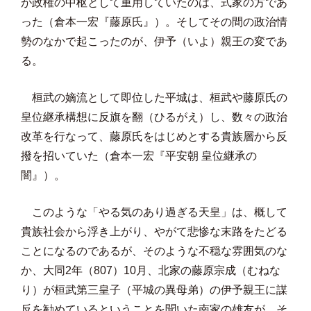
が政権の中枢として重用していたのは、式家の方であ
った（倉本一宏『藤原氏』）。そしてその間の政治情
勢のなかで起こったのが、伊予（いよ）親王の変であ
る。
桓武の嫡流として即位した平城は、桓武や藤原氏の
皇位継承構想に反旗を翻（ひるがえ）し、数々の政治
改革を行なって、藤原氏をはじめとする貴族層から反
撥を招いていた（倉本一宏『平安朝 皇位継承の
闇』）。
このような「やる気のあり過ぎる天皇」は、概して
貴族社会から浮き上がり、やがて悲惨な末路をたどる
ことになるのであるが、そのような不穏な雰囲気のな
か、大同2年（807）10月、北家の藤原宗成（むねな
り）が桓武第三皇子（平城の異母弟）の伊予親王に謀
反を勧めているということを聞いた南家の雄友が、そ