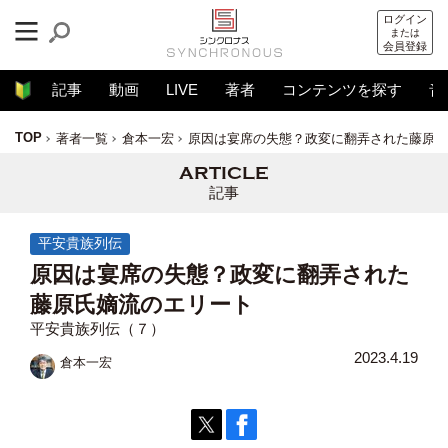
ログイン
または
会員登録
記事
動画
LIVE
著者
コンテンツを探す
音
TOP
著者一覧
倉本一宏
原因は宴席の失態？政変に翻弄された藤原氏
記事
平安貴族列伝
原因は宴席の失態？政変に翻弄された
藤原氏嫡流のエリート
平安貴族列伝（７）
2023.4.19
倉本一宏