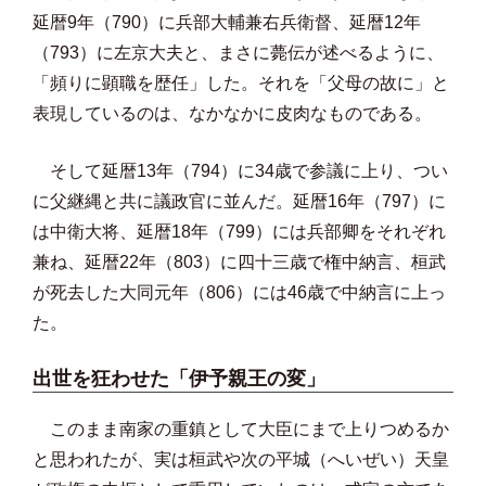
延暦9年（790）に兵部大輔兼右兵衛督、延暦12年
（793）に左京大夫と、まさに薨伝が述べるように、
「頻りに顕職を歴任」した。それを「父母の故に」と
表現しているのは、なかなかに皮肉なものである。
そして延暦13年（794）に34歳で参議に上り、つい
に父継縄と共に議政官に並んだ。延暦16年（797）に
は中衛大将、延暦18年（799）には兵部卿をそれぞれ
兼ね、延暦22年（803）に四十三歳で権中納言、桓武
が死去した大同元年（806）には46歳で中納言に上っ
た。
出世を狂わせた「伊予親王の変」
このまま南家の重鎮として大臣にまで上りつめるか
と思われたが、実は桓武や次の平城（へいぜい）天皇