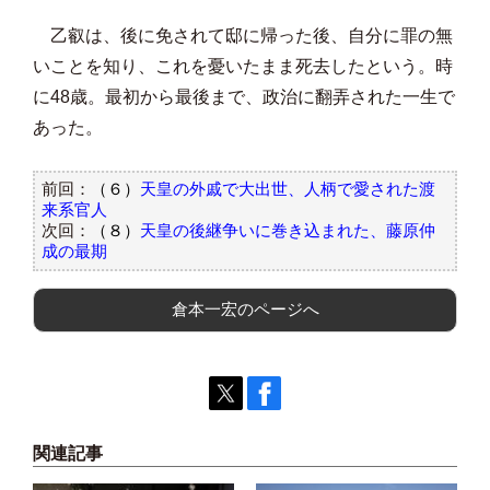
乙叡は、後に免されて邸に帰った後、自分に罪の無
いことを知り、これを憂いたまま死去したという。時
に48歳。最初から最後まで、政治に翻弄された一生で
あった。
前回：
（６）
天皇の外戚で大出世、人柄で愛された渡
来系官人
次回：
（８）
天皇の後継争いに巻き込まれた、藤原仲
成の最期
倉本一宏のページへ
関連記事