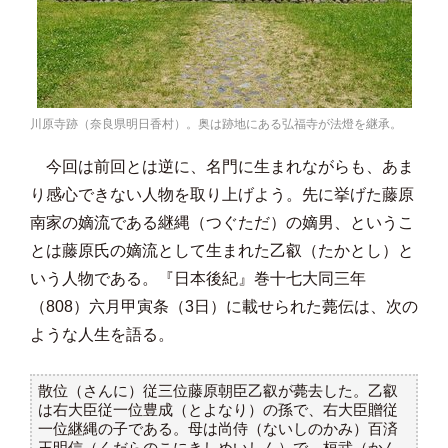
川原寺跡（奈良県明日香村）。奥は跡地にある弘福寺が法燈を継承。
今回は前回とは逆に、名門に生まれながらも、あま
り感心できない人物を取り上げよう。先に挙げた藤原
南家の嫡流である継縄（つぐただ）の嫡男、というこ
とは藤原氏の嫡流として生まれた乙叡（たかとし）と
いう人物である。『日本後紀』巻十七大同三年
（808）六月甲寅条（3日）に載せられた薨伝は、次の
ような人生を語る。
散位（さんに）従三位藤原朝臣乙叡が薨去した。乙叡
は右大臣従一位豊成（とよなり）の孫で、右大臣贈従
一位継縄の子である。母は尚侍（ないしのかみ）百済
王明信（くだらのこにきしめいしん）で、桓武（かん