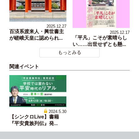
2025.12.27
百済系渡来人・興世書主
2025.12.17
「平凡」こそが素晴らし
が嵯峨天皇に認められ...
い……出世せずとも懸...
もっとみる
関連イベント
2024.5.30
【シンクロLive】書籍
『平安貴族列伝』発...