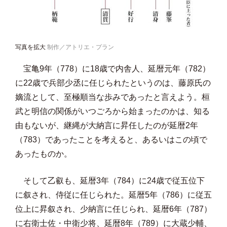
写真を拡大
制作／アトリエ・プラン
宝亀9年（778）に18歳で内舎人、延暦元年（782）
に22歳で兵部少丞に任じられたというのは、藤原氏の
嫡流として、至極順当な歩みであったと言えよう。桓
武と明信の関係がいつごろから始まったのかは、知る
由もないが、継縄が大納言に昇任したのが延暦2年
（783）であったことを考えると、あるいはこの頃で
あったものか。
そして乙叡も、延暦3年（784）に24歳で従五位下
に叙され、侍従に任じられた。延暦5年（786）に従五
位上に昇叙され、少納言に任じられ、延暦6年（787）
に右衛士佐・中衛少将、延暦8年（789）に大蔵少輔、