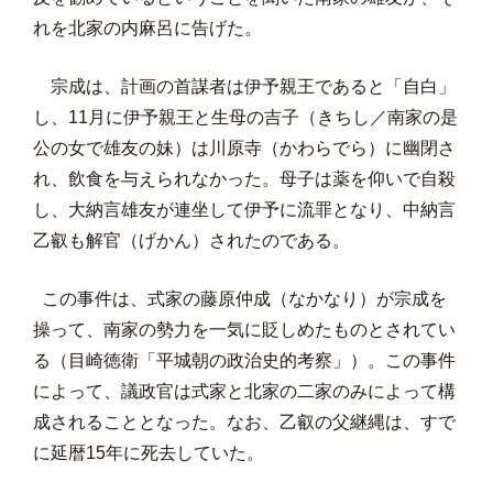
れを北家の内麻呂に告げた。
宗成は、計画の首謀者は伊予親王であると「自白」
し、11月に伊予親王と生母の吉子（きちし／南家の是
公の女で雄友の妹）は川原寺（かわらでら）に幽閉さ
れ、飲食を与えられなかった。母子は薬を仰いで自殺
し、大納言雄友が連坐して伊予に流罪となり、中納言
乙叡も解官（げかん）されたのである。
この事件は、式家の藤原仲成（なかなり）が宗成を
操って、南家の勢力を一気に貶しめたものとされてい
る（目崎徳衛「平城朝の政治史的考察」）。この事件
によって、議政官は式家と北家の二家のみによって構
成されることとなった。なお、乙叡の父継縄は、すで
に延暦15年に死去していた。