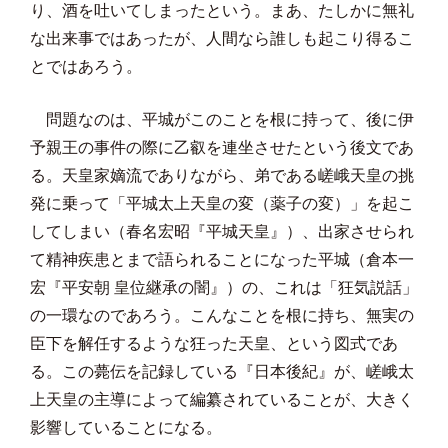
り、酒を吐いてしまったという。まあ、たしかに無礼
な出来事ではあったが、人間なら誰しも起こり得るこ
とではあろう。
問題なのは、平城がこのことを根に持って、後に伊
予親王の事件の際に乙叡を連坐させたという後文であ
る。天皇家嫡流でありながら、弟である嵯峨天皇の挑
発に乗って「平城太上天皇の変（薬子の変）」を起こ
してしまい（春名宏昭『平城天皇』）、出家させられ
て精神疾患とまで語られることになった平城（倉本一
宏『平安朝 皇位継承の闇』）の、これは「狂気説話」
の一環なのであろう。こんなことを根に持ち、無実の
臣下を解任するような狂った天皇、という図式であ
る。この薨伝を記録している『日本後紀』が、嵯峨太
上天皇の主導によって編纂されていることが、大きく
影響していることになる。