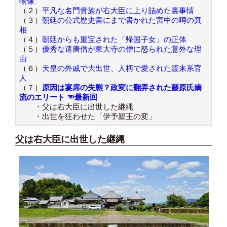
物像
​（２）
平凡な名門貴族が右大臣に上り詰めた裏事情
​（３）
朝廷の公式歴史書にまで書かれた宮中の噂の真
相
​（４）
朝廷からも重宝された「帰国子女」の正体
（５）
優秀な遣唐僧が東大寺の僧に怒られた意外な理
由
（６）
天皇の外戚で大出世、人柄で愛された渡来系官
人
（７）
原因は宴席の失態？政変に翻弄された藤原氏嫡
流のエリート
☜最新回
・父は右大臣に出世した継縄
・出世を狂わせた「伊予親王の変」
父は右大臣に出世した継縄