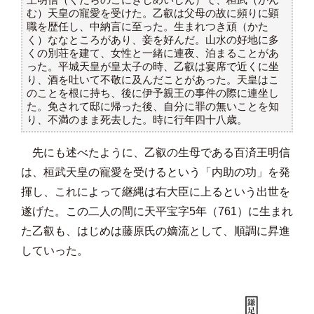
む）天皇の寵愛を受けた。乙叡は父母の故に頻りに顕
職を歴任し、中納言に至った。生まれつき頑（かた
く）ななところがあり、妾を好んだ。山水の好地に多
くの別荘を建て、女性と一緒に連夜、泊まることがあ
った。平城天皇が皇太子の時、乙叡は宴席で近くに坐
り、酒を吐いて不敬に及んだことがあった。天皇はこ
のことを根に持ち、後に伊予親王の事件の際に連坐し
た。免されて邸に帰った後、自分に罪の無いことを知
り、不満のまま死去した。時に行年四十八歳。
先にも述べたように、乙叡の生母である百済王明信
は、桓武天皇の寵愛を受けるという「内助の功」を発
揮し、これによって継縄は右大臣に上るという出世を
遂げた。この二人の間に天平宝字5年（761）に生まれ
た乙叡も、はじめは藤原氏の嫡流として、順調に昇進
していった。