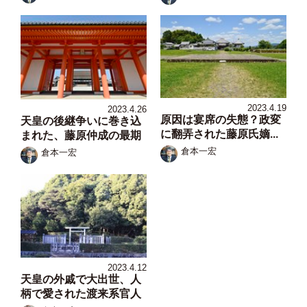
2023.4.19
2023.4.26
原因は宴席の失態？政変
天皇の後継争いに巻き込
に翻弄された藤原氏嫡...
まれた、藤原仲成の最期
倉本一宏
倉本一宏
2023.4.12
天皇の外戚で大出世、人
柄で愛された渡来系官人