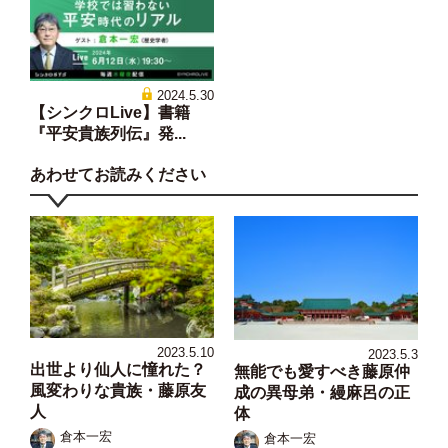
2024.5.30
【シンクロLive】書籍
『平安貴族列伝』発...
あわせてお読みください
2023.5.10
2023.5.3
出世より仙人に憧れた？
無能でも愛すべき藤原仲
風変わりな貴族・藤原友
成の異母弟・縵麻呂の正
人
体
倉本一宏
倉本一宏