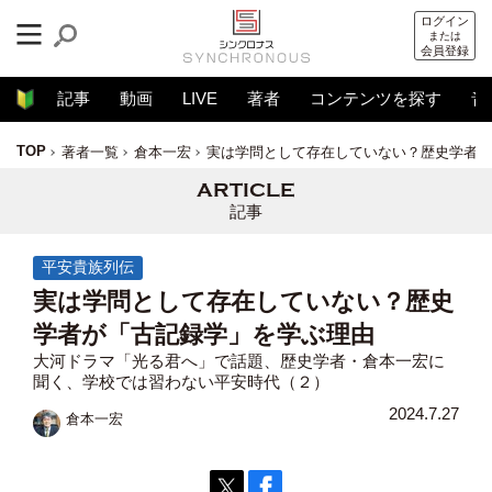
ログイン
または
会員登録
記事
動画
LIVE
著者
コンテンツを探す
音
TOP
著者一覧
倉本一宏
実は学問として存在していない？歴史学者が
記事
平安貴族列伝
実は学問として存在していない？歴史
学者が「古記録学」を学ぶ理由
大河ドラマ「光る君へ」で話題、歴史学者・倉本一宏に
聞く、学校では習わない平安時代（２）
2024.7.27
倉本一宏