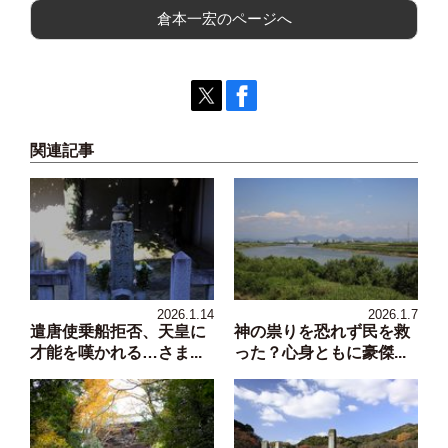
倉本一宏のページへ
関連記事
2026.1.14
2026.1.7
遣唐使乗船拒否、天皇に
神の祟りを恐れず民を救
才能を嘆かれる…さま...
った？心身ともに豪傑...