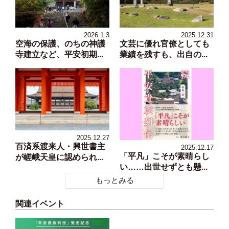
2026.1.3
2025.12.31
空海の保護、のちの神護
文芸に優れ官僚としても
寺建立など、平安初期...
業績を残すも、出自の...
2025.12.27
百済系渡来人・興世書主
2025.12.17
「平凡」こそが素晴らし
が嵯峨天皇に認められ...
い……出世せずとも懸...
もっとみる
関連イベント