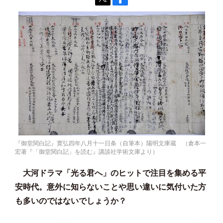
『御堂関白記』寛弘四年八月十一日条（自筆本）陽明文庫蔵 （倉本一
宏著『「御堂関白記」を読む』講談社学術文庫より）
大河ドラマ「光る君へ」のヒットで注目を集める平
安時代。意外に知らないことや思い違いに気付いた方
も多いのではないでしょうか？