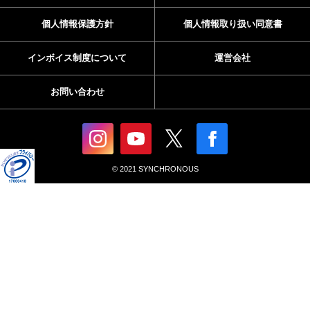
個人情報保護方針
個人情報取り扱い同意書
インボイス制度について
運営会社
お問い合わせ
© 2021 SYNCHRONOUS