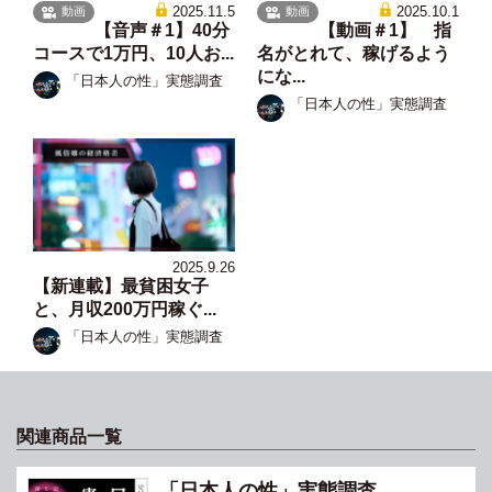
2025.11.5
2025.10.1
動画
動画
【音声＃1】40分
【動画＃1】 指
コースで1万円、10人お...
名がとれて、稼げるよう
にな...
「日本人の性」実態調査
「日本人の性」実態調査
2025.9.26
【新連載】最貧困女子
と、月収200万円稼ぐ...
「日本人の性」実態調査
関連商品一覧
「日本人の性」実態調査