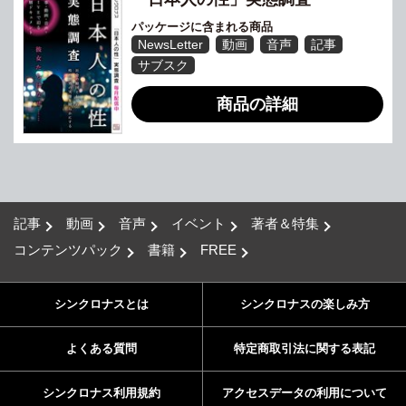
パッケージに含まれる商品
NewsLetter
動画
音声
記事
サブスク
商品の詳細
記事
動画
音声
イベント
著者＆特集
コンテンツパック
書籍
FREE
シンクロナスとは
シンクロナスの楽しみ方
よくある質問
特定商取引法に関する表記
シンクロナス利用規約
アクセスデータの利用について