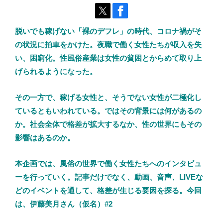
脱いでも稼げない「裸のデフレ」の時代、コロナ禍がそ
の状況に拍車をかけた。夜職で働く女性たちが収入を失
い、困窮化。性風俗産業は女性の貧困とからめて取り上
げられるようになった。
その一方で、稼げる女性と、そうでない女性が二極化し
ているともいわれている。ではその背景には何があるの
か。社会全体で格差が拡大するなか、性の世界にもその
影響はあるのか。
本企画では、風俗の世界で働く女性たちへのインタビュ
ーを行っていく。記事だけでなく、動画、音声、LIVEな
どのイベントを通して、格差が生じる要因を探る。今回
は、伊藤美月さん（仮名）#2