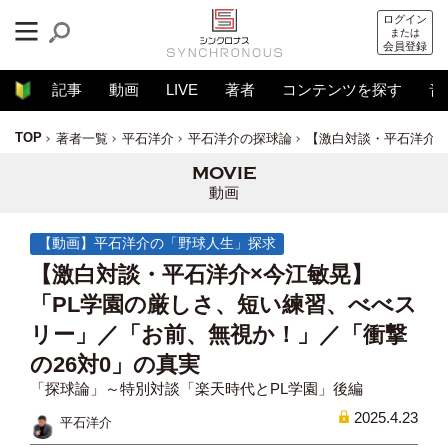
ログイン
または
会員登録
記事
動画
LIVE
著者
コンテンツを探す
音
TOP
著者一覧
平石洋介
平石洋介の探球論
【激白対談・平石洋介×
動画
【動画】平石洋介の「野球人生」探求
【激白対談・平石洋介×今江敏晃】
「PL学園の厳しさ、短い練習、べべス
リー」／「お前、無視か！」／「衝撃
の26対0」の真実
「探球論」～特別対談「楽天時代とPL学園」後編
2025.4.23
平石洋介