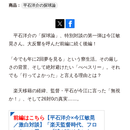
平石洋介の探球論
平石洋介の「探球論」、特別対談の第一弾は今江敏
晃さん。大反響を呼んだ前編に続く後編！
「今でも年に2回夢を見る」という寮生活。その厳し
さの背景、そして絶対避けたい「べべスリー」。それ
でも「行ってよかった」と言える理由とは？
楽天移籍の経緯、監督・平石が今江に言った「無視
か！」、そして26対0の真実……。
前編はこちら
【平石洋介×今江敏晃
／激白対談】「楽天監督時代、フロ