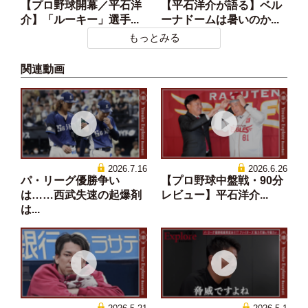
【プロ野球開幕／平石洋
【平石洋介が語る】ベル
介】「ルーキー」選手...
ーナドームは暑いのか...
もっとみる
関連動画
2026.7.16
2026.6.26
パ・リーグ優勝争い
【プロ野球中盤戦・90分
は……西武失速の起爆剤
レビュー】平石洋介...
は...