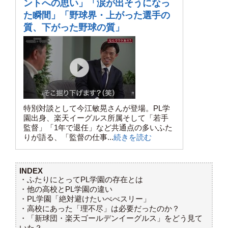
ントへの思い」「涙が出そうになっ
た瞬間」「野球界・上がった選手の
質、下がった野球の質」
特別対談として今江敏晃さんが登場。PL学
園出身、楽天イーグルス所属そして「若手
監督」「1年で退任」など共通点の多いふた
りが語る、「監督の仕事...
続きを読む
INDEX
・ふたりにとってPL学園の存在とは
・他の高校とPL学園の違い
・PL学園「絶対避けたいべべスリー」
・高校にあった「理不尽」は必要だったのか？
・「新球団・楽天ゴールデンイーグルス」をどう見て
いた？