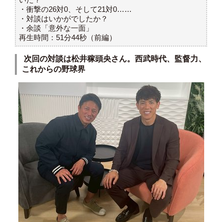
・衝撃の26対0、そして21対0……
・対談はいかがでしたか？
・余談「意外な一面」
再生時間：51分44秒（前編）
次回の対談は松井稼頭央さん。西武時代、監督力、
これからの野球界