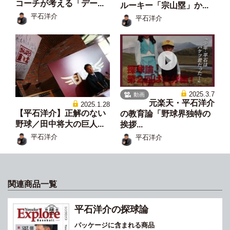
コーチが考える「デー...
ルーキー「宗山塁」か...
平石洋介
平石洋介
2025.3.7
動画
元楽天・平石洋介
2025.1.28
【平石洋介】正解のない
の教育論「野球界独特の
野球／田中将大の巨人...
挨拶...
平石洋介
平石洋介
関連商品一覧
平石洋介の探球論
パッケージに含まれる商品