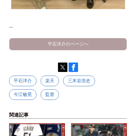
...
平石洋介のページへ
平石洋介
楽天
三木谷浩史
今江敏晃
監督
関連記事