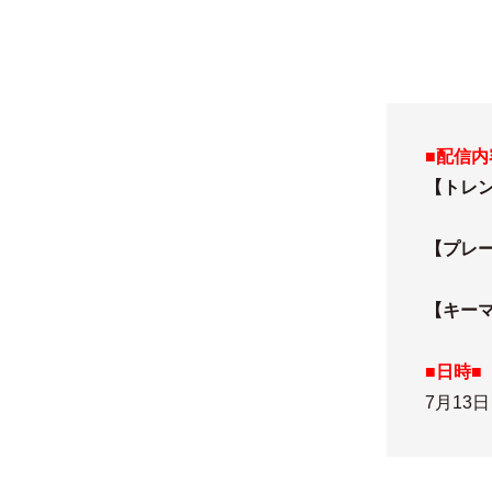
■配信内
【トレ
【プレー
【キー
■日時■
7月13