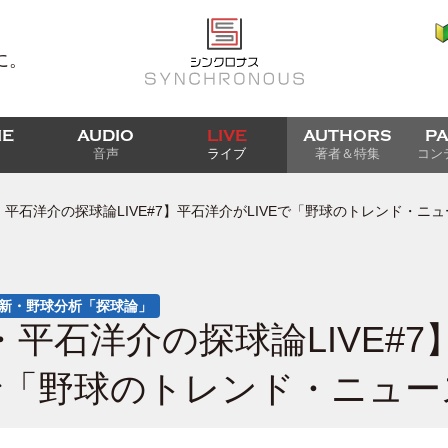
に。
IE
AUDIO
LIVE
AUTHORS
P
音声
ライブ
著者＆特集
コン
・平石洋介の探球論LIVE#7】平石洋介がLIVEで「野球のトレンド・ニ
配信＞新・野球分析「探球論」
・平石洋介の探球論LIVE#
Eで「野球のトレンド・ニュ