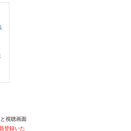
：
手
こ
に
くと視聴画面
員登録いた