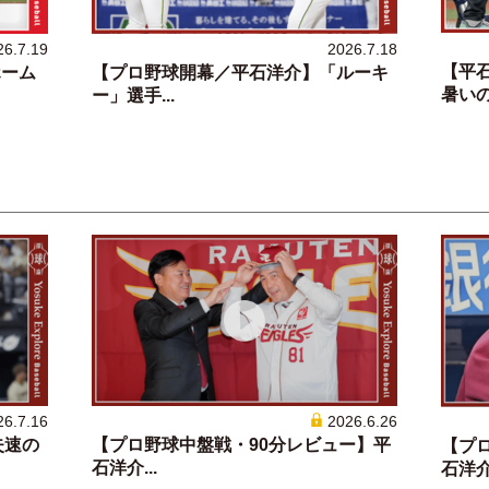
26.7.19
2026.7.18
【平
ホーム
【プロ野球開幕／平石洋介】「ルーキ
暑いのか
ー」選手...
26.7.16
2026.6.26
失速の
【プロ野球中盤戦・90分レビュー】平
【プ
石洋介...
石洋介.