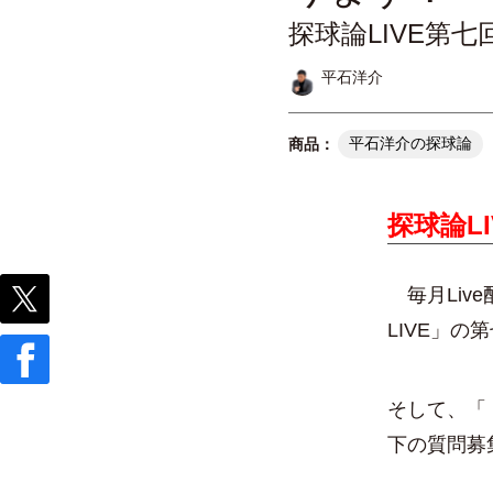
探球論LIVE第七
平石洋介
平石洋介の探球論
探球論LIV
毎月Liv
LIVE」
そして、「
下の質問募