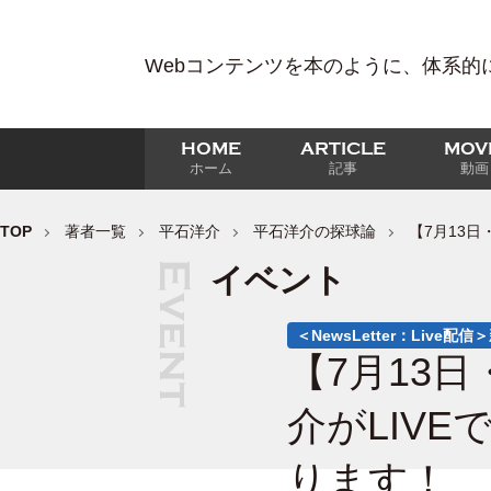
Webコンテンツを本のように、体系的
HOME
ARTICLE
MOV
ホーム
記事
動画
TOP
著者一覧
平石洋介
平石洋介の探球論
【7月13日
イベント
＜NewsLetter：Live
【7月13日
介がLIV
ります！