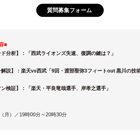
質問募集フォーム
容■
ンド分析】：「西武ライオンズ失速、復調の鍵は？」
解説】：楽天vs西武「9回・渡部聖弥3フィートout 黒川の技
マン検証】：「楽天・平良竜哉選手、岸孝之選手」
日（月）／19時00分～20時30分