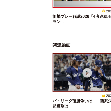
20
衝撃プレー解説2026「4者連続
ラン...
関連動画
20
パ・リーグ優勝争いは……西武
起爆剤は...