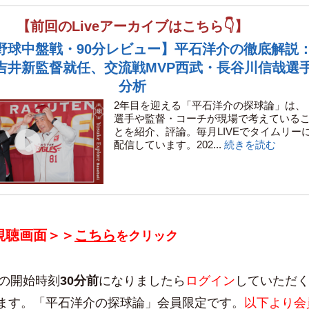
【前回のLiveアーカイブはこちら👇】
野球中盤戦・90分レビュー】平石洋介の徹底解説
吉井新監督就任、交流戦MVP西武・長谷川信哉選
分析
2年目を迎える「平石洋介の探球論」は、
選手や監督・コーチが現場で考えている
とを紹介、評論。毎月LIVEでタイムリー
配信しています。202...
続きを読む
視聴画面＞＞
こちら
をクリック
信の開始時刻
30分前
になりましたら
ログイン
していただ
ます。「平石洋介の探球論」会員限定です。
以下より会