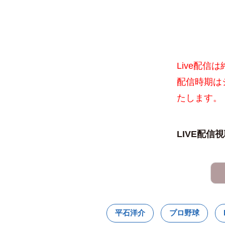
Live配
配信時期は
たします。
LIVE配信
平石洋介
プロ野球