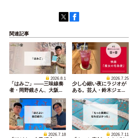
関連記事
2026.8.1
2026.7.25
「はみご」——三味線奏
少し心細い夜にラジオが
者・岡野鏡さん、大阪...
ある。芸人・鈴木ジェ...
2026.7.18
2026.7.11