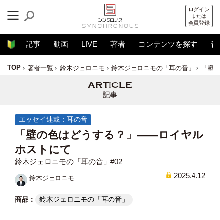
ログイン
または
会員登録
記事
動画
LIVE
著者
コンテンツを探す
音
TOP
著者一覧
鈴木ジェロニモ
鈴木ジェロニモの「耳の音」
「壁
記事
エッセイ連載：耳の音
「壁の色はどうする？」——ロイヤル
ホストにて
鈴木ジェロニモの「耳の音」#02
2025.4.12
鈴木ジェロニモ
鈴木ジェロニモの「耳の音」