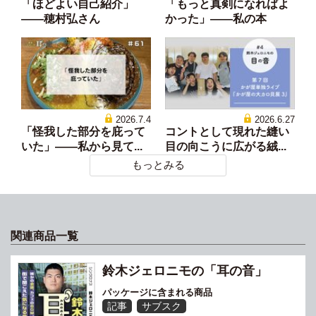
「ほどよい自己紹介」
「もっと真剣になればよ
——穂村弘さん
かった」——私の本
2026.7.4
2026.6.27
「怪我した部分を庇って
コントとして現れた縫い
いた」——私から見て...
目の向こうに広がる絨...
もっとみる
関連商品一覧
鈴木ジェロニモの「耳の音」
パッケージに含まれる商品
記事
サブスク