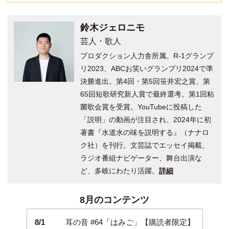
鈴木ジェロニモ
芸人・歌人
プロダクション人力舎所属。R-1グランプ
リ2023、ABCお笑いグランプリ2024で準
決勝進出。第4回・第5回笹井宏之賞、第
65回短歌研究新人賞で最終選考。第1回粘
菌歌会賞を受賞。YouTubeに投稿した
「説明」の動画が注目され、2024年に初
著書『水道水の味を説明する』（ナナロ
ク社）を刊行。文芸誌でエッセイ掲載、
ラジオ番組ナビゲーター、舞台出演な
ど、多岐にわたり活躍。
詳細
8月のコンテンツ
8/1
耳の音 #64「はみご」【購読者限定】