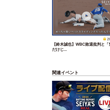
2
【鈴木誠也】WBC敗退批判と「
だけじ...
関連イベント