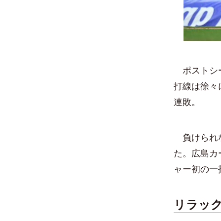
ポストシー
打線は徐々
連敗。
負けられな
た。広島カ
ャー初の一
リラッ