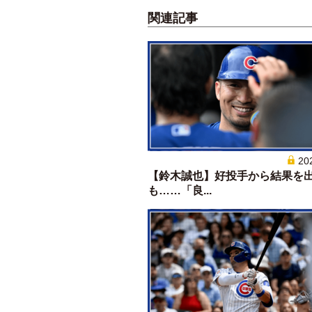
関連記事
20
【鈴木誠也】好投手から結果を
も……「良...