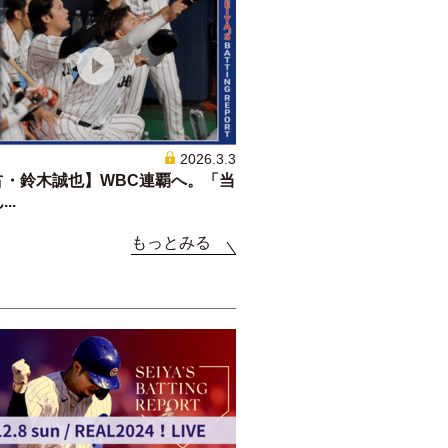
2026.3.3
占・鈴木誠也】WBC連覇へ。「当
..
もっとみる