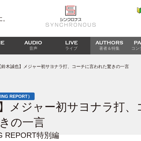
に。
IE
AUDIO
LIVE
AUTHORS
P
音声
ライブ
著者＆特集
コン
【鈴木誠也】メジャー初サヨナラ打、コーチに言われた驚きの一言
TTING REPORT）
】メジャー初サヨナラ打、
きの一言
ING REPORT特別編