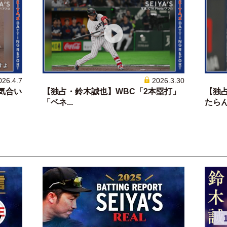
026.4.7
2026.3.30
気合い
【独占・鈴木誠也】WBC「2本塁打」
【独
「ベネ...
たらん.