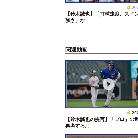
20
【鈴木誠也】「打球速度、スイ
強さ」な...
関連動画
20
【鈴木誠也の提言】「プロ」の
再考する...