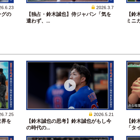
26.6.23
2026.3.7
ングの
【独占・鈴木誠也】侍ジャパン「気を
【鈴
遣わず、...
ミニカ.
26.7.25
2026.5.21
世界を
【鈴木誠也の思考】鈴木誠也がもし今
【鈴
の時代の...
「タイプ