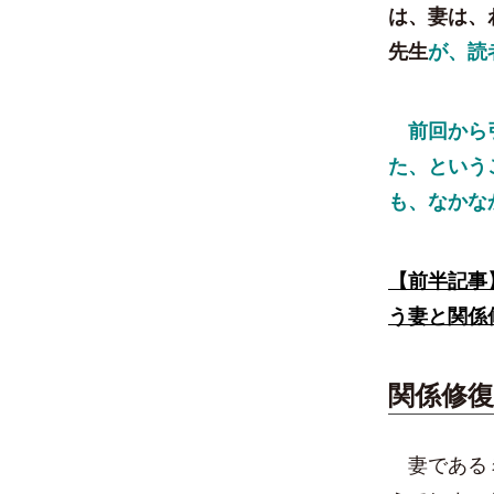
は、妻は、
先生
が、読
前回から引
た、という
も、なかな
【前半記事
う妻と関係
関係修
妻であるミ