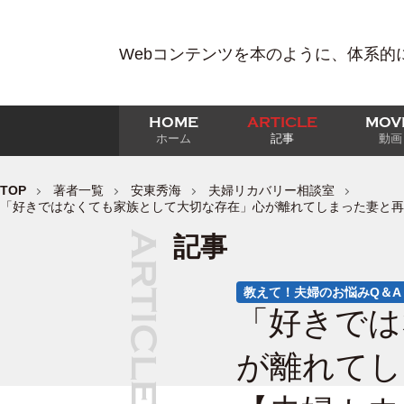
Webコンテンツを本のように、体系的
HOME
ARTICLE
MOV
ホーム
記事
動画
TOP
著者一覧
安東秀海
夫婦リカバリー相談室
「好きではなくても家族として大切な存在」心が離れてしまった妻と再
記事
教えて！夫婦のお悩みQ＆A
「好きでは
が離れてし