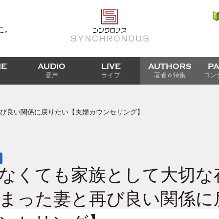
に。
IE
AUDIO
LIVE
AUTHORS
P
音声
ライブ
著者＆特集
コン
び良い関係に戻りたい【夫婦カウンセリング】
なくても家族として大切な
まった妻と再び良い関係に