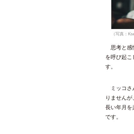
（写真：Kseniy
思考と感情
を呼び起こ
す。
ミッコさん
りませんが
長い年月を
です。