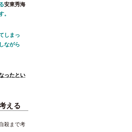
る
安東秀海
す。
てしまっ
しながら
なったとい
考える
自殺まで考