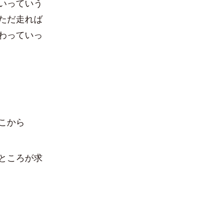
いっていう
ただ走れば
わっていっ
こから
ところが求