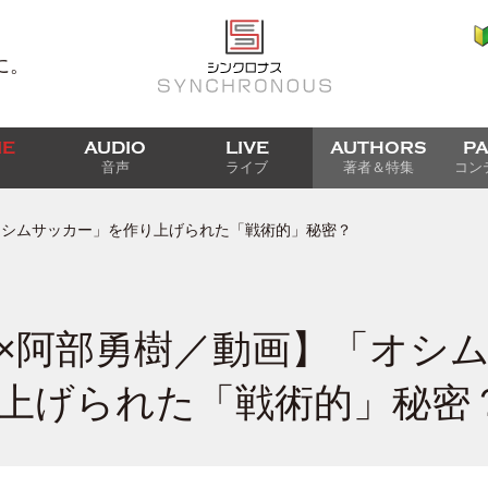
に。
IE
AUDIO
LIVE
AUTHORS
P
音声
ライブ
著者＆特集
コン
オシムサッカー」を作り上げられた「戦術的」秘密？
×阿部勇樹／動画】「オシ
上げられた「戦術的」秘密