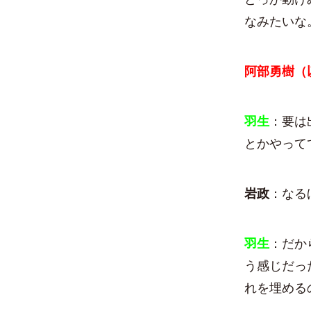
なみたいな
阿部勇樹（
羽生
：要は
とかやって
岩政
：なる
羽生
：だか
う感じだっ
れを埋める