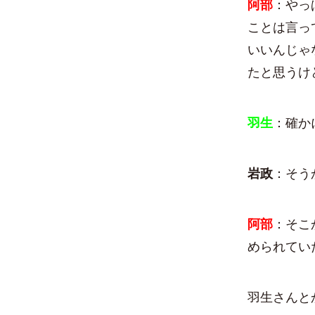
阿部
：やっ
ことは言っ
いいんじゃ
たと思うけ
羽生
：確か
岩政
：そう
阿部
：そこ
められてい
羽生さんと