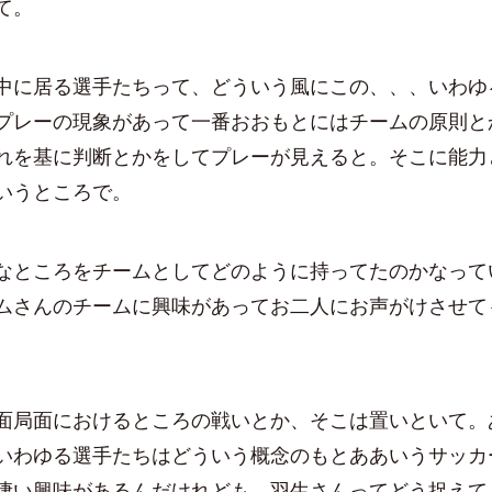
て。
e
中に居る選手たちって、どういう風にこの、、、いわゆ
プレーの現象があって一番おおもとにはチームの原則と
れを基に判断とかをしてプレーが見えると。そこに能力
o
いうところで。
なところをチームとしてどのように持ってたのかなって
ムさんのチームに興味があってお二人にお声がけさせて
面局面におけるところの戦いとか、そこは置いといて。
いわゆる選手たちはどういう概念のもとああいうサッカ
凄い興味があるんだけれども。羽生さんってどう捉えて