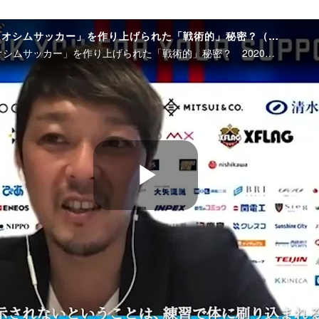
【羽生直剛×阿部勇樹】「オシムサッカー」を作り上げられた「戦術的」秘密？（動画）
【羽生直剛×阿部勇樹】「オシムサッカー」を作り上げられた「戦術的」秘密？ 2020年8月
P
l