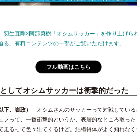
a
】羽生直剛×阿部勇樹「オシムサッカー」を作り上げら
y
迫る。有料コンテンツの一部がご覧いただけます。
フル動画はこちら
V
手としてオシムサッカーは衝撃的だった
i
以下、岩政）
オシムさんのサッカーって対戦している
ェフって、一番衝撃的というか、表層的なところ取った
d
て走るって色々出てくるけど。結構得体がよく知れなく