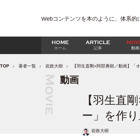
Webコンテンツを本のように、体系的
HOME
ARTICLE
MOV
ホーム
記事
動画
TOP
著者一覧
岩政大樹
【羽生直剛×阿部勇樹／動画】「
動画
【羽生直剛
ー」を作り
岩政大樹