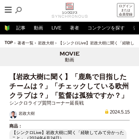
ログイン
または
会員登録
記事
動画
LIVE
著者
コンテンツを探す
音
TOP
著者一覧
岩政大樹
【シンクロLive】岩政大樹に聞く「経験して
動画
【岩政大樹に聞く】「鹿島で目指した
チームは？」「チェックしている欧州
クラブは？」「監督は孤独ですか？」
シンクロライブ質問コーナー延長戦
2024.5.15
岩政大樹
【シンクロLive】岩政大樹に聞く「経験してみて分かった
こと」（2024年4月24日）