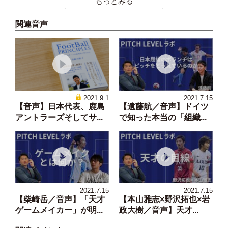
もっとみる
関連音声
2021.9.1
2021.7.15
【音声】日本代表、鹿島
【遠藤航／音声】ドイツ
アントラーズそしてサ...
で知った本当の「組織...
2021.7.15
2021.7.15
【柴崎岳／音声】「天才
【本山雅志×野沢拓也×岩
ゲームメイカー」が明...
政大樹／音声】天才...