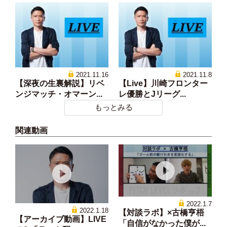
2021.11.16
2021.11.8
【深夜の生裏解説】リベ
【Live】川崎フロンター
ンジマッチ・オマーン...
レ優勝とJリーグ...
もっとみる
関連動画
2022.1.7
2022.1.18
【対談ラボ】×古橋亨梧
【アーカイブ動画】LIVE
「自信がなかった僕が...