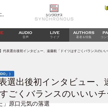
に。
IE
AUDIO
LIVE
AUTHORS
P
音声
ライブ
著者＆特集
コン
】代表選出後初インタビュー、遠藤航「ドイツはすごくバランスのいい
NDO」）
表選出後初インタビュー、
すごくバランスのいいいチ
た」原口元気の落選