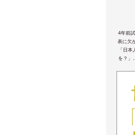
4年前
表に欠
「日本
を？」