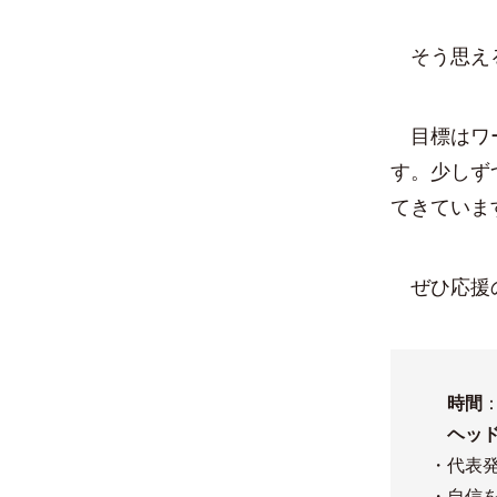
そう思える
目標はワー
す。少しず
てきていま
ぜひ応援の
時間
：
ヘッド
・代表
・自信