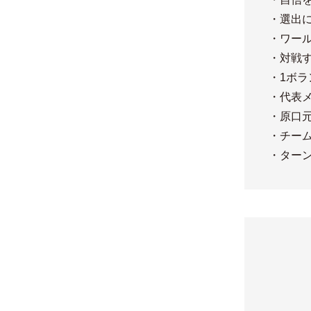
・選出
・ワー
・対戦
・1ボラ
・代表メ
・原口
・チー
・ター