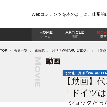
Webコンテンツを本のように、体系的
HOME
ARTICLE
MOV
ホーム
記事
動画
TOP
著者一覧
遠藤航
月刊「WATARU ENDO」
【動画
動画
その他（月刊「WATARU E
【動画】代
「ドイツは
「ショックだっ