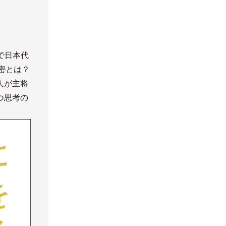
で日本代
密とは？
人が主将
つ思考の