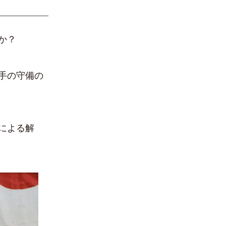
か？
手の守備の
による解