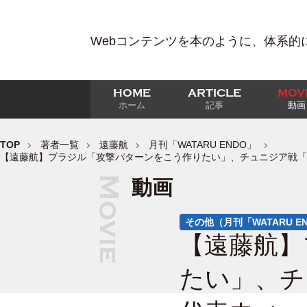
Webコンテンツを本のように、体系的
HOME
ARTICLE
MOV
ホーム
記事
動画
TOP
著者一覧
遠藤航
月刊「WATARU ENDO」
【遠藤航】ブラジル「攻撃パターンをこう作りたい」、チュニジア戦「
動画
その他（月刊「WATARU E
【遠藤航】
たい」、チ