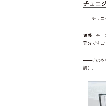
チュニ
――チュニ
遠藤
チュニ
部分ですご
――そのや
説）。