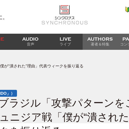
に。
IE
AUDIO
LIVE
AUTHORS
P
音声
ライブ
著者＆特集
コン
僕が“潰された”理由」代表ウィークを振り返る
NDO」）
ブラジル「攻撃パターンを
ュニジア戦「僕が“潰された