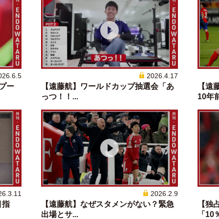
026.6.5
2026.4.17
バプー
【遠藤航】ワールドカップ抽選会「あ
【遠
っつ！！...
10年前
26.3.11
2026.2.9
目指
【遠藤航】なぜスタメンがない？緊急
【独
出場とサ...
「10％