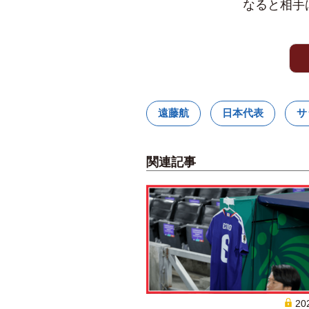
なると相手
遠藤航
日本代表
サ
関連記事
20