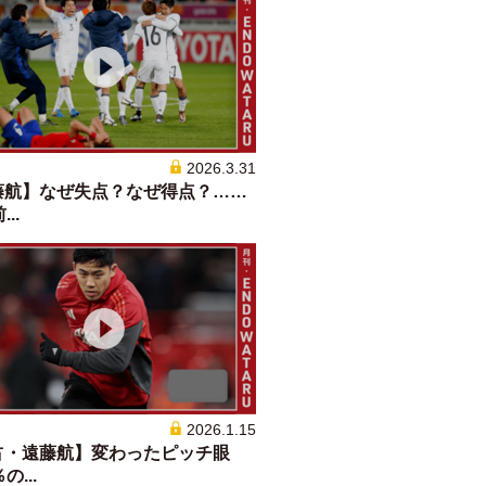
2026.3.31
藤航】なぜ失点？なぜ得点？……
...
2026.1.15
占・遠藤航】変わったピッチ眼
の...