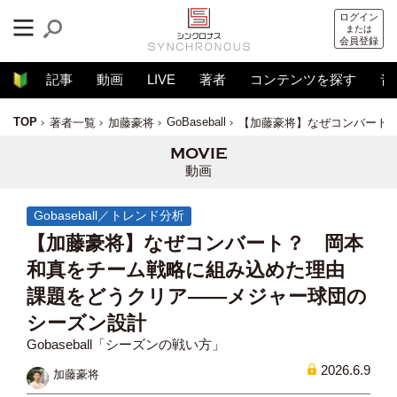
ログイン
または
会員登録
記事
動画
LIVE
著者
コンテンツを探す
音
TOP
GoBaseball
著者一覧
加藤豪将
【加藤豪将】なぜコンバート
動画
Gobaseball／トレンド分析
【加藤豪将】なぜコンバート？ 岡本
和真をチーム戦略に組み込めた理由
課題をどうクリア――メジャー球団の
シーズン設計
Gobaseball「シーズンの戦い方」
2026.6.9
加藤豪将