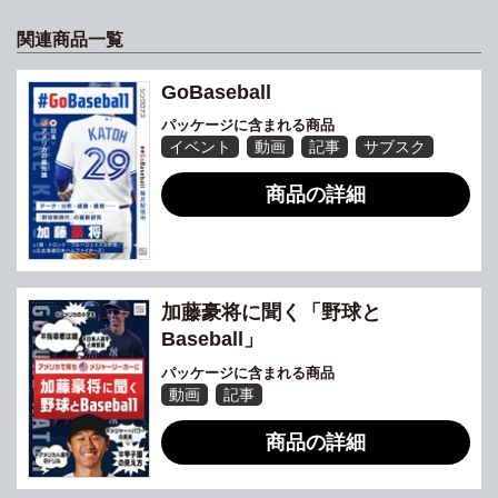
関連商品一覧
GoBaseball
パッケージに含まれる商品
イベント
動画
記事
サブスク
商品の詳細
加藤豪将に聞く「野球と
Baseball」
パッケージに含まれる商品
動画
記事
商品の詳細