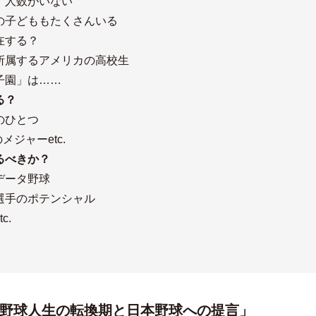
」人数がいない
子どももたくさんいる
在する？
属するアメリカの高校生
子園」は……
る？
のひとつ
ジャーetc.
るべきか？
データ野球
選手のポテンシャル
c.
野球人生の転換期と日本野球への提言」