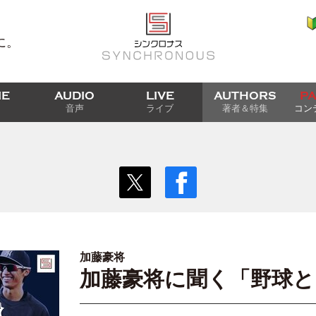
に。
IE
AUDIO
LIVE
AUTHORS
P
音声
ライブ
著者＆特集
コン
加藤豪将
加藤豪将に聞く「野球とBa