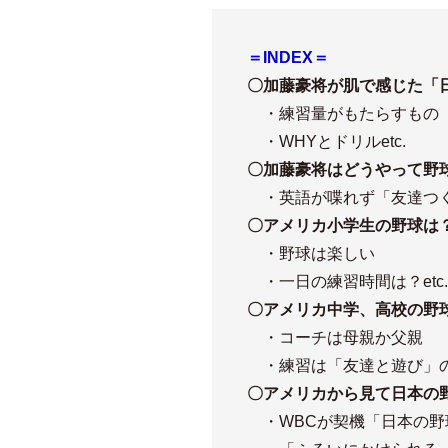
＝INDEX＝
〇加藤豪将が肌で感じた「
・練習量がもたらすもの
・WHYとドリルetc.
〇加藤豪将はどうやって野
・英語が喋れず「友達つくり
〇アメリカ小学生の野球は
・野球は楽しい
・一日の練習時間は？etc.
〇アメリカ中学、高校の野
・コーチは母親か父親
・練習は「友達と遊び」の延
〇アメリカから見て日本の
・WBCが契機「日本の野