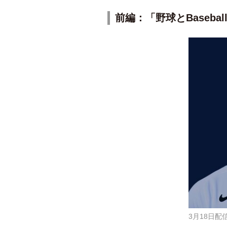
前編：
「野球とBaseba
3月18日配