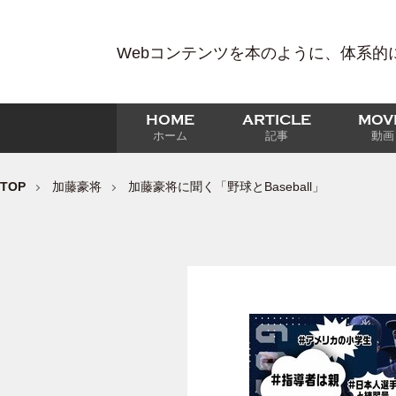
Webコンテンツを本のように、体系的
HOME
ARTICLE
MOV
ホーム
記事
動画
TOP
加藤豪将
加藤豪将に聞く「野球とBaseball」