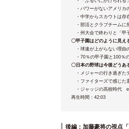
・「ふるいにかけられる
・パワーがないアメリカの
・中学からスカウトは存
・部活とクラブチームに所
・州大会で終わりと「甲
〇甲子園はどのように見え
・球速が上がらない理由
・70％の甲子園と100％のメ
〇日本の野球は今後どうあ
・メジャーの行き過ぎた
・ファイターズで感じた
・ジャッジの高校時代 et
再生時間：42:03
後編：
加藤豪将の視点「