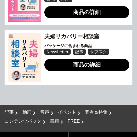
商品の詳細
夫婦リカバリー相談室
パッケージに含まれる商品
NewsLetter
記事
サブスク
商品の詳細
記事
動画
音声
イベント
著者＆特集
コンテンツパック
書籍
FREE