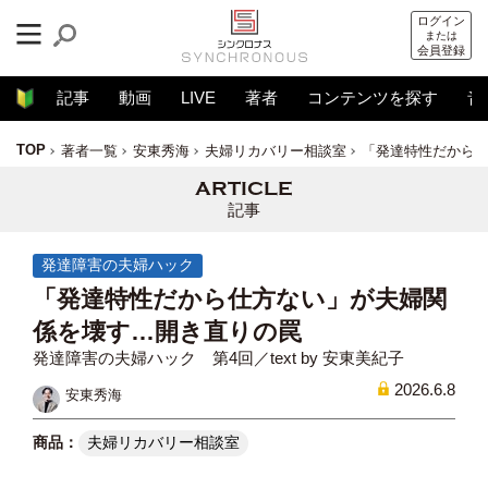
ログイン
または
会員登録
記事
動画
LIVE
著者
コンテンツを探す
音
TOP
著者一覧
安東秀海
夫婦リカバリー相談室
「発達特性だから
記事
発達障害の夫婦ハック
「発達特性だから仕方ない」が夫婦関
係を壊す…開き直りの罠
発達障害の夫婦ハック 第4回／text by 安東美紀子
2026.6.8
安東秀海
夫婦リカバリー相談室