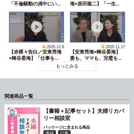
「不倫騒動の渦中にい...
海×原田龍二】「一生...
2025.12.8
2025.11.17
【赤裸々告白／安東秀海
【安東秀海×蜂谷晏海】
×蜂谷晏海】「仕事を...
妻も、ママも、完璧を...
もっとみる
関連商品一覧
【書籍＋記事セット】夫婦リカバ
リー相談室
パッケージに含まれる商品
書籍
記事