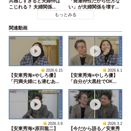
共感しすぎると夫婦仲は
「発達特性だから仕方な
こじれる？ 夫婦関係...
い」が夫婦関係を壊す...
もっとみる
関連動画
2026.6.15
2026.6.1
【安東秀海×やしろ優】
【安東秀海×やしろ優】
「円満夫婦にも潜むあ...
「自分が大黒柱でOK...
2026.3.9
2026.3.2
【安東秀海×原田龍二】
【今だから語る／安東秀