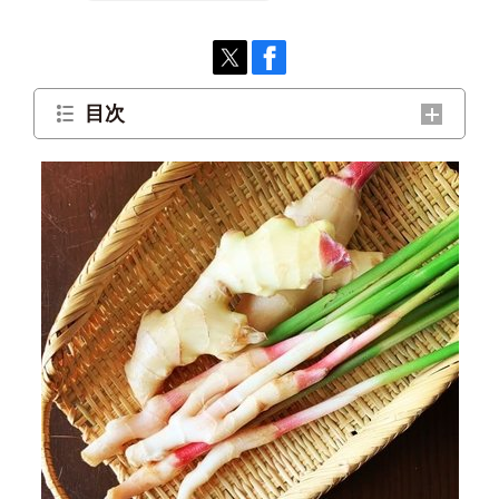
目次
爽やかな新生姜で今年の夏を乗り切りましょ
う！
豚バラ肉巻きで初夏のおつまみに
香りを楽しむ炊き込みご飯
作っておくと便利な「万能薬味」
「作り方を教えて」と言われる白だし漬け
自家製ジンジャーシロップのつくり方