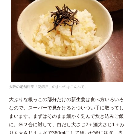
大阪の老舗料亭「花錦戸」のまつのはこんぶで。
大ぶりな根っこの部分だけの新生姜は食べ方いろいろ
なので、スーパーで見かけるとついつい手に取ってし
まいます。まずはそのまま細かく刻んで炊き込みご飯
に。米２合に対して、白だし大さじ2＋酒大さじ1＋み
りん大さじ１＋水で360mlにして研いだ米に注ぎ、皮