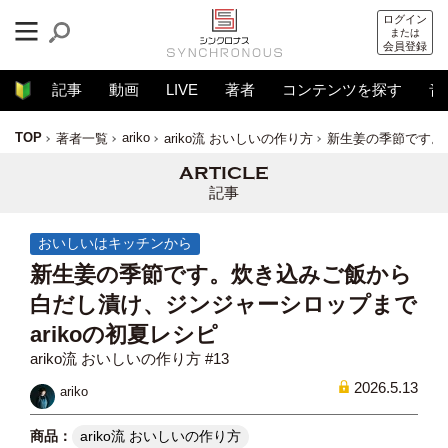
ログイン
または
会員登録
記事
動画
LIVE
著者
コンテンツを探す
音
TOP
ariko
著者一覧
ariko流 おいしいの作り方
新生姜の季節です。炊
記事
おいしいはキッチンから
新生姜の季節です。炊き込みご飯から
白だし漬け、ジンジャーシロップまで
arikoの初夏レシピ
ariko流 おいしいの作り⽅ #13
2026.5.13
ariko
ariko流 おいしいの作り方