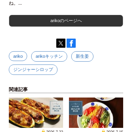
ね。...
arikoのページへ
ariko
arikoキッチン
新生姜
ジンジャーシロップ
関連記事