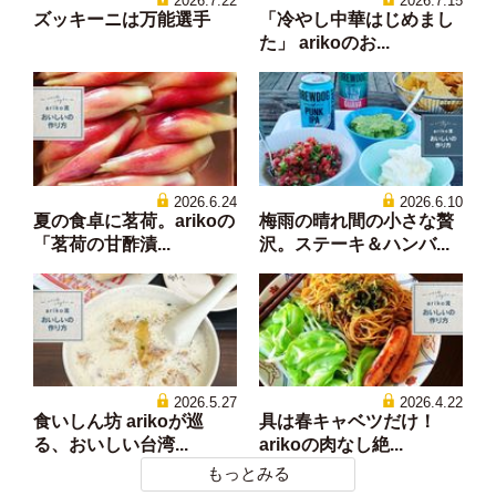
2026.7.22
2026.7.15
ズッキーニは万能選手
「冷やし中華はじめまし
た」 arikoのお...
2026.6.24
2026.6.10
夏の食卓に茗荷。arikoの
梅雨の晴れ間の小さな贅
「茗荷の甘酢漬...
沢。ステーキ＆ハンバ...
2026.5.27
2026.4.22
食いしん坊 arikoが巡
具は春キャベツだけ！
る、おいしい台湾...
arikoの肉なし絶...
もっとみる