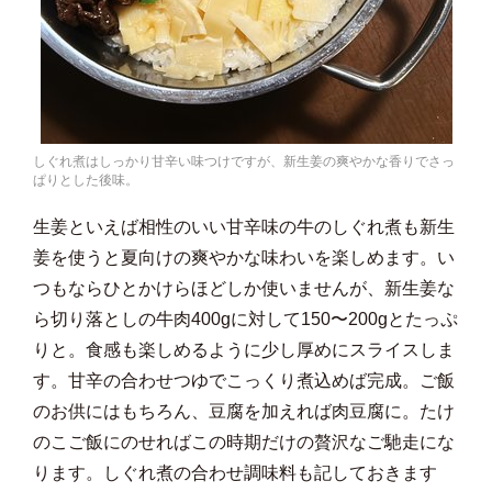
しぐれ煮はしっかり甘辛い味つけですが、新生姜の爽やかな香りでさっ
ぱりとした後味。
生姜といえば相性のいい甘辛味の牛のしぐれ煮も新生
姜を使うと夏向けの爽やかな味わいを楽しめます。い
つもならひとかけらほどしか使いませんが、新生姜な
ら切り落としの牛肉400gに対して150〜200gとたっぷ
りと。食感も楽しめるように少し厚めにスライスしま
す。甘辛の合わせつゆでこっくり煮込めば完成。ご飯
のお供にはもちろん、豆腐を加えれば肉豆腐に。たけ
のこご飯にのせればこの時期だけの贅沢なご馳走にな
ります。しぐれ煮の合わせ調味料も記しておきます