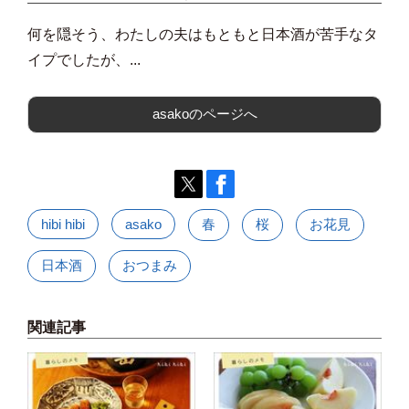
何を隠そう、わたしの夫はもともと日本酒が苦手なタ
イプでしたが、...
asakoのページへ
hibi hibi
asako
春
桜
お花見
日本酒
おつまみ
関連記事