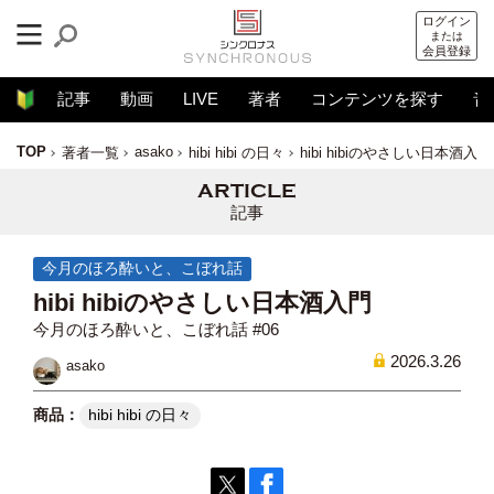
ログイン
または
会員登録
記事
動画
LIVE
著者
コンテンツを探す
音
TOP
asako
著者一覧
hibi hibi の日々
hibi hibiのやさしい日本酒入門
記事
今月のほろ酔いと、こぼれ話
hibi hibiのやさしい日本酒入門
今月のほろ酔いと、こぼれ話 #06
2026.3.26
asako
hibi hibi の日々