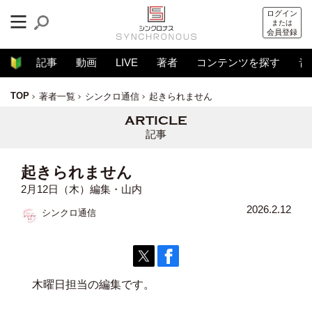
ログイン
または
会員登録
記事
動画
LIVE
著者
コンテンツを探す
音
TOP
著者一覧
シンクロ通信
起きられません
記事
起きられません
2月12日（木）編集・山内
2026.2.12
シンクロ通信
木曜日担当の編集です。