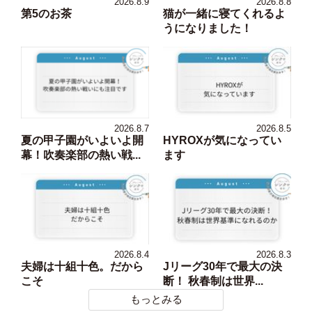
2026.8.9
2026.8.8
第5のお茶
猫が一緒に寝てくれるよ
うになりました！
2026.8.7
2026.8.5
夏の甲子園がいよいよ開
HYROXが気になってい
幕！吹奏楽部の熱い戦...
ます
2026.8.4
2026.8.3
夫婦は十組十色。だから
Jリーグ30年で最大の決
こそ
断！ 秋春制は世界...
もっとみる