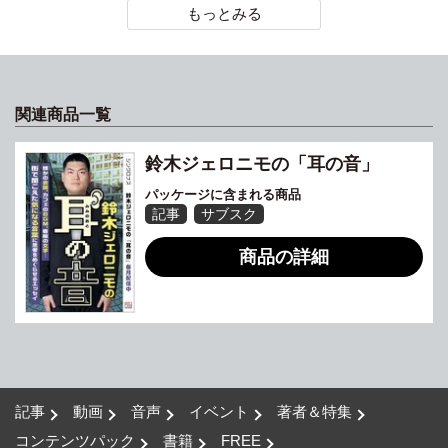
もっとみる
関連商品一覧
鈴木ジェロニモの「耳の音」
パッケージに含まれる商品
記事
サブスク
商品の詳細
記事
動画
音声
イベント
著者＆特集
コンテンツパック
書籍
FREE