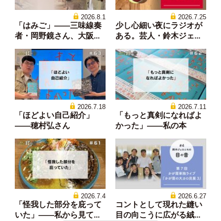
2026.8.1
2026.7.25
「はみご」——三味線奏
少し心細い夜にラジオが
者・岡野鏡さん、大阪...
ある。芸人・鈴木ジェ...
2026.7.18
2026.7.11
「ほどよい自己紹介」
「もっと真剣になればよ
——穂村弘さん
かった」——私の本
2026.7.4
2026.6.27
「怪我した部分を庇って
コントとして現れた縫い
いた」——私から見て...
目の向こうに広がる絨...