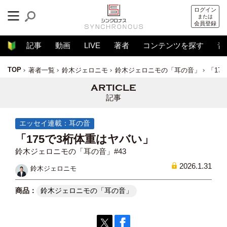
ログイン
または
会員登録
記事
動画
LIVE
著者
コンテンツを探す
音
TOP
著者一覧
鈴木ジェロニモ
鈴木ジェロニモの「耳の音」
「17
記事
エッセイ連載：耳の音
「175で3桁体重はヤバい」
鈴木ジェロニモの「耳の音」#43
2026.1.31
鈴木ジェロニモ
鈴木ジェロニモの「耳の音」