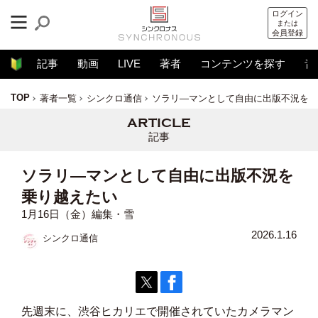
ログイン
または
会員登録
記事
動画
LIVE
著者
コンテンツを探す
音
TOP
著者一覧
シンクロ通信
ソラリ―マンとして自由に出版不況を乗
記事
ソラリ―マンとして自由に出版不況を
乗り越えたい
1月16日（金）編集・雪
2026.1.16
シンクロ通信
先週末に、渋谷ヒカリエで開催されていたカメラマン