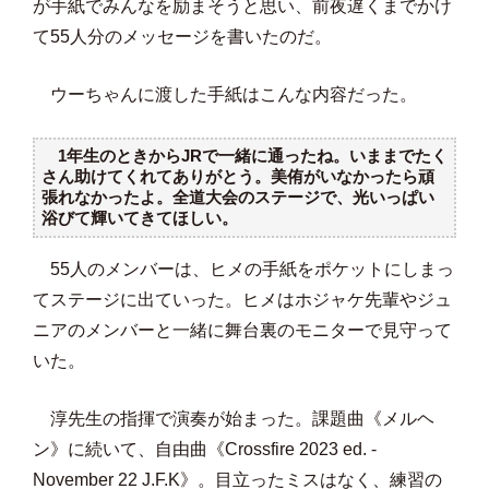
が手紙でみんなを励まそうと思い、前夜遅くまでかけ
て55人分のメッセージを書いたのだ。
ウーちゃんに渡した手紙はこんな内容だった。
1年生のときから
JR
で一緒に通ったね。いままでたく
さん助けてくれてありがとう。美侑がいなかったら頑
張れなかったよ。全道大会のステージで、光いっぱい
浴びて輝いてきてほしい。
55人のメンバーは、ヒメの手紙をポケットにしまっ
てステージに出ていった。ヒメはホジャケ先輩やジュ
ニアのメンバーと一緒に舞台裏のモニターで見守って
いた。
淳先生の指揮で演奏が始まった。課題曲《メルヘ
ン》に続いて、自由曲《Crossfire 2023 ed. -
November 22 J.F.K》。目立ったミスはなく、練習の