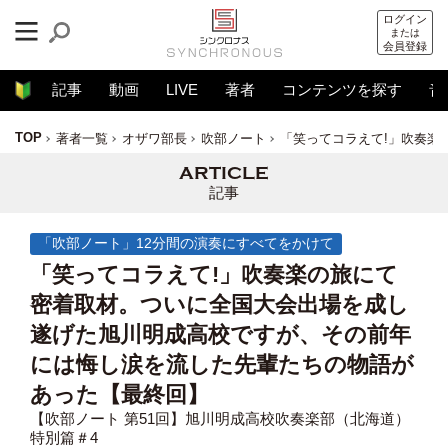
ログイン
または
会員登録
記事
動画
LIVE
著者
コンテンツを探す
音
TOP
著者一覧
オザワ部長
吹部ノート
「笑ってコラえて!」吹奏楽
記事
「吹部ノート」12分間の演奏にすべてをかけて
「笑ってコラえて!」吹奏楽の旅にて
密着取材。ついに全国大会出場を成し
遂げた旭川明成高校ですが、その前年
には悔し涙を流した先輩たちの物語が
あった【最終回】
【吹部ノート 第51回】旭川明成高校吹奏楽部（北海道）
特別篇＃4