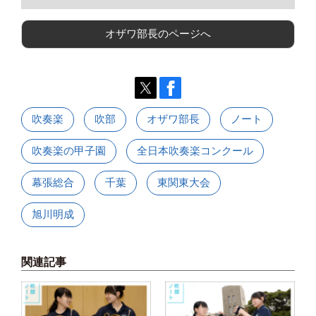
オザワ部長のページへ
吹奏楽
吹部
オザワ部長
ノート
吹奏楽の甲子園
全日本吹奏楽コンクール
幕張総合
千葉
東関東大会
旭川明成
関連記事