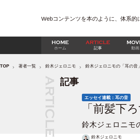
Webコンテンツを本のように、体系的
HOME
ARTICLE
MOV
ホーム
記事
動画
TOP
著者一覧
鈴木ジェロニモ
鈴木ジェロニモの「耳の音
記事
エッセイ連載：耳の音
「前髪下ろ
鈴木ジェロニモの
鈴木ジェロニモ