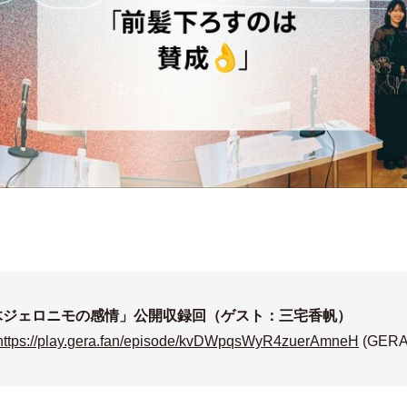
鈴木ジェロニモの感情」公開収録回（ゲスト：三宅香帆）
https://play.gera.fan/episode/kvDWpqsWyR4zuerAmneH
(GERA