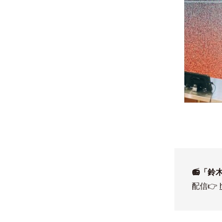
📻「
配信👉