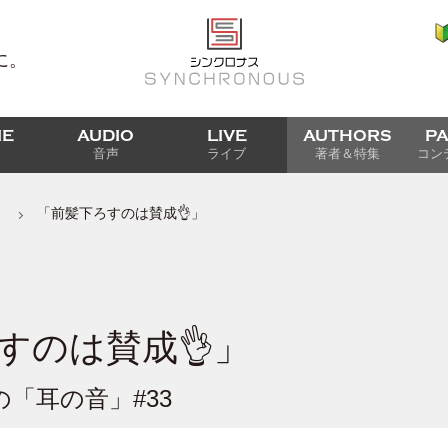
に。
IE
AUDIO
LIVE
AUTHORS
P
音声
ライブ
著者＆特集
コン
」
「前髪下ろすのは賛成👌」
すのは賛成👌」
「耳の音」#33