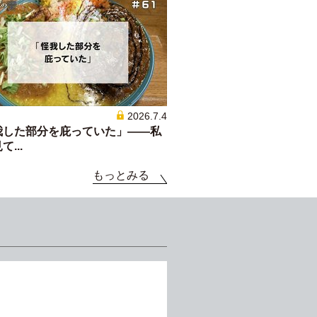
2026.7.4
我した部分を庇っていた」——私
...
もっとみる