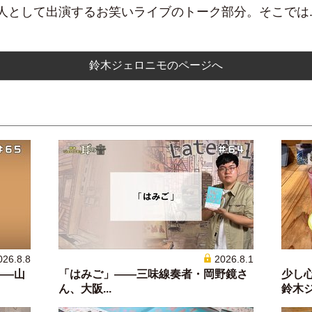
として出演するお笑いライブのトーク部分。そこでは..
鈴木ジェロニモのページへ
026.8.8
2026.8.1
——山
「はみご」——三味線奏者・岡野鏡さ
少し
ん、大阪...
鈴木ジェ