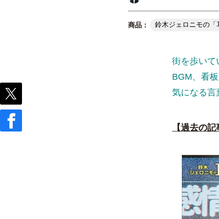
鈴木ジェロニモの「
街を歩いて
BGM、看
気になる言
【過去の記