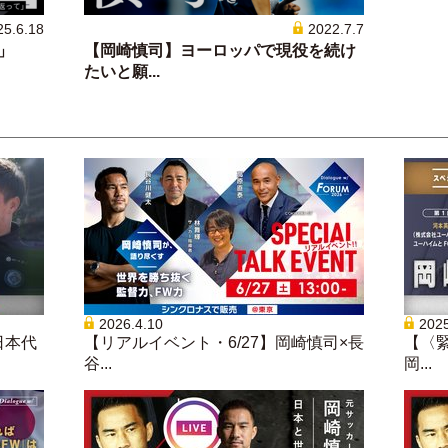
25.6.18
2022.7.7
」
【岡崎慎司】ヨーロッパで現役を続け
たいと願...
2026.4.10
2025
日本代
【リアルイベント・6/27】岡崎慎司×長
【〈緊
谷...
岡...