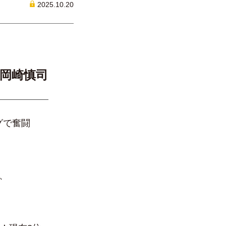
2025.10.20
岡崎慎司
グで奮闘
、