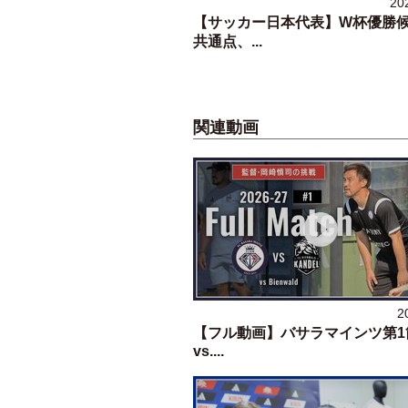
20
【サッカー日本代表】W杯優勝
共通点、...
関連動画
2
【フル動画】バサラマインツ第1
vs....