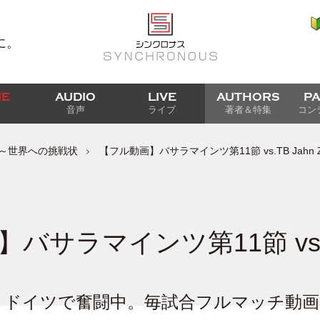
に。
IE
AUDIO
LIVE
AUTHORS
P
音声
ライブ
著者＆特集
コン
ィズ)～世界への挑戦状
【フル動画】バサラマインツ第11節 vs.TB Jahn Z
バサラマインツ第11節 vs.T
、ドイツで奮闘中。毎試合フルマッチ動