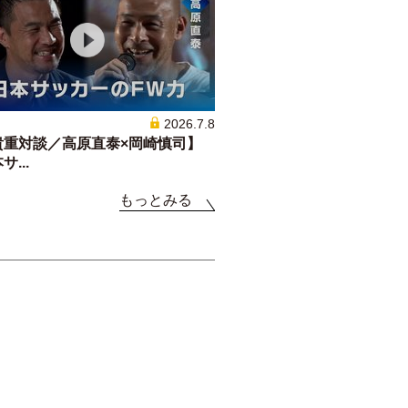
2026.7.8
貴重対談／高原直泰×岡崎慎司】
...
もっとみる