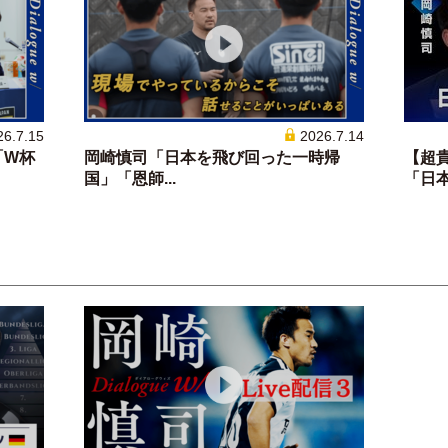
26.7.15
2026.7.14
「W杯
岡崎慎司「日本を飛び回った一時帰
【超
国」「恩師...
「日本サ