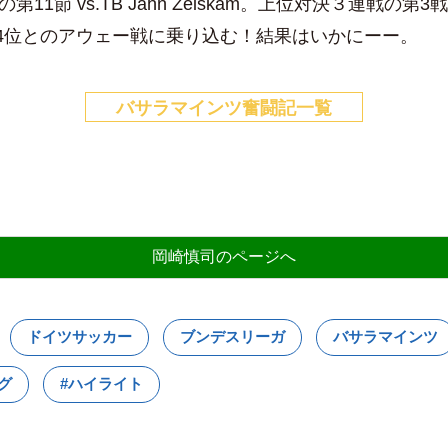
第11節 vs.TB Jahn Zeiskam。上位対決３連戦の第
4位とのアウェー戦に乗り込む！結果はいかにーー。
バサラマインツ奮闘記一覧
岡崎慎司のページへ
ドイツサッカー
ブンデスリーガ
バサラマインツ
グ
#ハイライト