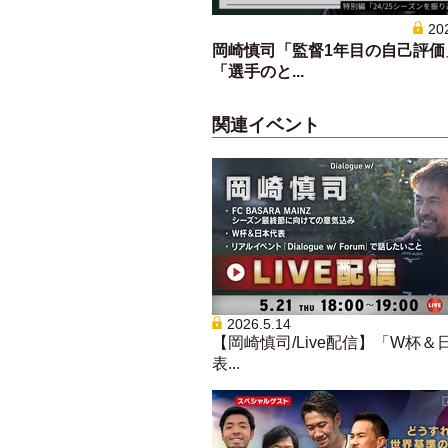
20
岡崎慎司「監督1年目の自己評価
「選手のと...
関連イベント
2026.5.14
【岡崎慎司/Live配信】「W杯＆
表...