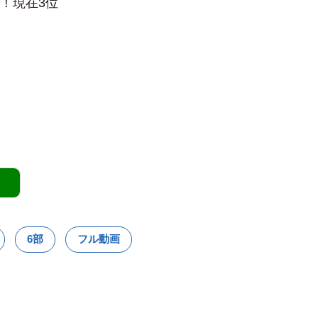
3戦！現在3位
6部
フル動画