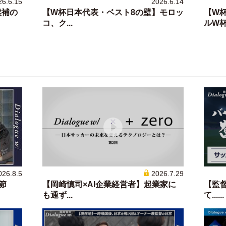
26.6.15
2026.6.14
候補の
【W杯日本代表・ベスト8の壁】モロッ
【W
コ、ク...
ルW杯.
026.8.5
2026.7.29
節
【岡崎慎司×AI企業経営者】起業家に
【監
も通ず...
て......