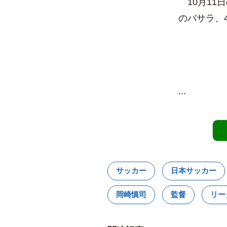
10月11日の
のバサラ、
...
サッカー
日本サッカー
岡崎慎司
監督
リー