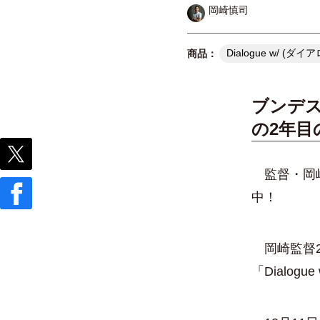
岡崎慎司
Dialogue w/ 
ブンデ
の2年目
監督・岡崎慎
中！
岡崎監督2
「Dialo