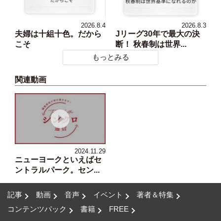
2026.8.4
2026.8.3
夫婦は十組十色。だから
Jリーグ30年で最大の決
こそ
断！ 秋春制は世界...
もっとみる
関連動画
2024.11.29
ニューヨークといえばセ
ントラルパーク。セン...
記事
動画
音声
イベント
著者＆特集
コンテンツパック
書籍
FREE