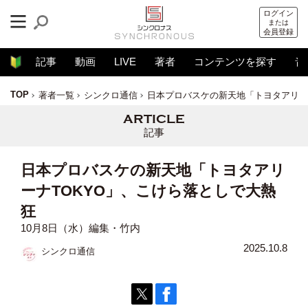
ログイン
または
会員登録
記事
動画
LIVE
著者
コンテンツを探す
音
TOP
著者一覧
シンクロ通信
日本プロバスケの新天地「トヨタアリー
記事
日本プロバスケの新天地「トヨタアリ
ーナTOKYO」、こけら落としで大熱
狂
10月8日（水）編集・竹内
2025.10.8
シンクロ通信