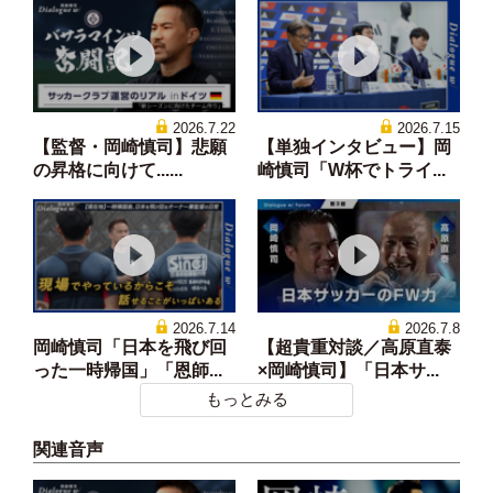
2026.7.22
2026.7.15
【監督・岡崎慎司】悲願
【単独インタビュー】岡
の昇格に向けて......
崎慎司「W杯でトライ...
2026.7.14
2026.7.8
岡崎慎司「日本を飛び回
【超貴重対談／高原直泰
った一時帰国」「恩師...
×岡崎慎司】「日本サ...
もっとみる
関連音声