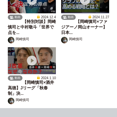
2024.12.4
2024.11.27
動画
動画
【特別対談】岡崎
【岡崎慎司×ファ
慎司と中村敬斗「世界で
ジアーノ岡山オーナー】
点を...
日本...
岡崎慎司
岡崎慎司
2024.1.10
動画
【岡崎慎司×酒井
高徳】Jリーグ「秋春
制」決...
岡崎慎司