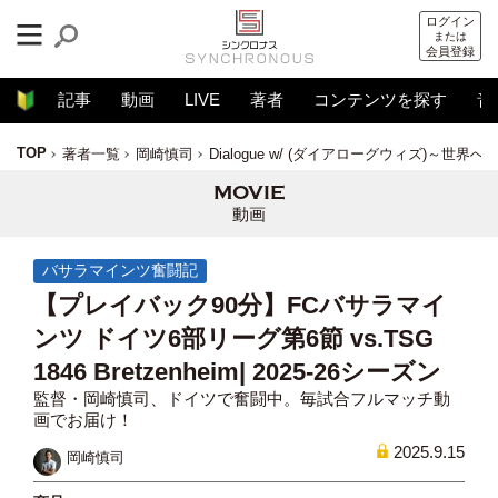
ログイン
または
会員登録
記事
動画
LIVE
著者
コンテンツを探す
音
TOP
著者一覧
岡崎慎司
Dialogue w/ (ダイアローグウィズ)～世界
動画
バサラマインツ奮闘記
【プレイバック90分】FCバサラマイ
ンツ ドイツ6部リーグ第6節 vs.TSG
1846 Bretzenheim| 2025-26シーズン
監督・岡崎慎司、ドイツで奮闘中。毎試合フルマッチ動
画でお届け！
2025.9.15
岡崎慎司