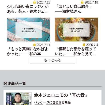
2026.7.25
2026.7.18
少し心細い夜にラジオが
「ほどよい自己紹介」
ある。芸人・鈴木ジェ...
——穂村弘さん
2026.7.11
2026.7.4
「もっと真剣になればよ
「怪我した部分を庇って
かった」——私の本
いた」——私から見て...
もっとみる
関連商品一覧
鈴木ジェロニモの「耳の音」
パッケージに含まれる商品