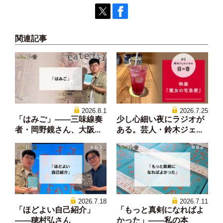
関連記事
2026.8.1
2026.7.25
「はみご」——三味線奏
少し心細い夜にラジオが
者・岡野鏡さん、大阪...
ある。芸人・鈴木ジェ...
2026.7.18
2026.7.11
「ほどよい自己紹介」
「もっと真剣になればよ
——穂村弘さん
かった」——私の本