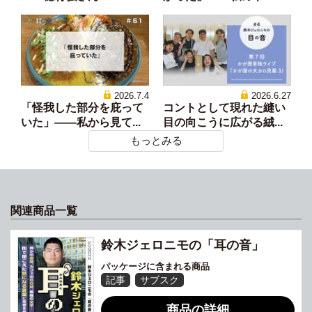
2026.7.4
2026.6.27
「怪我した部分を庇って
コントとして現れた縫い
いた」——私から見て...
目の向こうに広がる絨...
もっとみる
関連商品一覧
鈴木ジェロニモの「耳の音」
パッケージに含まれる商品
記事
サブスク
商品の詳細