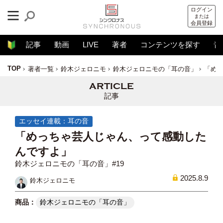
ログイン
または
会員登録
記事
動画
LIVE
著者
コンテンツを探す
音
TOP
著者一覧
鈴木ジェロニモ
鈴木ジェロニモの「耳の音」
「め
記事
エッセイ連載：耳の音
「めっちゃ芸人じゃん、って感動した
んですよ」
鈴木ジェロニモの「耳の音」#19
2025.8.9
鈴木ジェロニモ
鈴木ジェロニモの「耳の音」