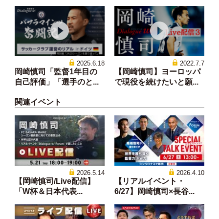
2025.6.18
2022.7.7
岡崎慎司「監督1年目の
【岡崎慎司】ヨーロッパ
自己評価」「選手のと...
で現役を続けたいと願...
関連イベント
2026.5.14
2026.4.10
【岡崎慎司/Live配信】
【リアルイベント・
「W杯＆日本代表...
6/27】岡崎慎司×長谷...