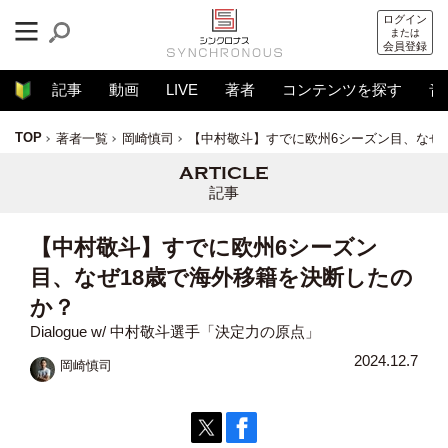
ログイン
または
会員登録
記事
動画
LIVE
著者
コンテンツを探す
音
TOP
著者一覧
岡崎慎司
【中村敬斗】すでに欧州6シーズン目、なぜ
記事
【中村敬斗】すでに欧州6シーズン
目、なぜ18歳で海外移籍を決断したの
か？
Dialogue w/ 中村敬斗選手「決定力の原点」
2024.12.7
岡崎慎司