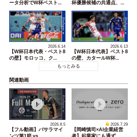
ータ分析でW杯ベスト...
杯優勝候補の共通点、...
2026.6.14
2026.6.13
【W杯日本代表・ベスト8
【W杯日本代表】ベスト8
の壁】モロッコ、ク...
の壁、カタールW杯...
もっとみる
関連動画
2026.8.5
2026.7.29
【フル動画】バサラマイ
【岡崎慎司×AI企業経営
ンツ第1節 vs....
者】起業家にも通ず...