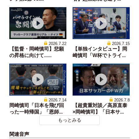
2026.7.22
2026.7.15
【監督・岡崎慎司】悲願
【単独インタビュー】岡
の昇格に向けて......
崎慎司「W杯でトライ...
2026.7.14
2026.7.8
岡崎慎司「日本を飛び回
【超貴重対談／高原直泰
った一時帰国」「恩師...
×岡崎慎司】「日本サ...
もっとみる
関連音声