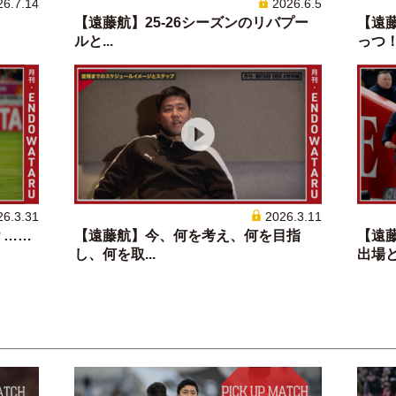
26.7.14
2026.6.5
。
【遠藤航】25-26シーズンのリバプー
【遠
ルと...
っつ！！
26.3.31
2026.3.11
？……
【遠藤航】今、何を考え、何を目指
【遠
し、何を取...
出場とサ