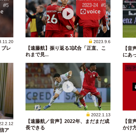
3.11.20
2023.9.6
、ブレ
【遠藤航】振り返る3試合「正直、こ
【音
れまで見...
にあった
2022.1.13
【遠藤航／音声】2022年、まだまだ成
【音
22.2.12
長できる
かけ方」
配信ア