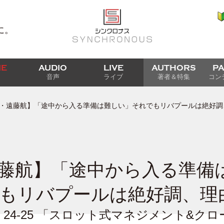
に。
IE
AUDIO
LIVE
AUTHORS
P
音声
ライブ
著者＆特集
コン
・遠藤航】「途中から入る準備は難しい」それでもリバプールは絶好調
藤航】「途中から入る準備
もリバプールは絶好調、理
ATCH 24-25 「スロット式マネジメント&