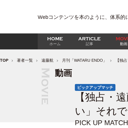
Webコンテンツを本のように、体系的
HOME
ARTICLE
MOV
ホーム
記事
動画
TOP
著者一覧
遠藤航
月刊「WATARU ENDO」
【独占
動画
ピックアップマッチ
【独占・遠
い」それで
PICK UP M