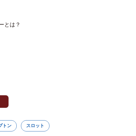
カーとは？
プトン
スロット