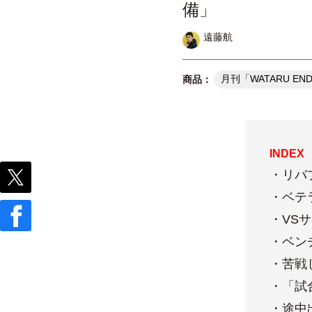
備」
遠藤航
月刊「WATARU EN
INDEX
・リバ
・ベテ
・VS
・ベン
・苦戦
・「試
・途中