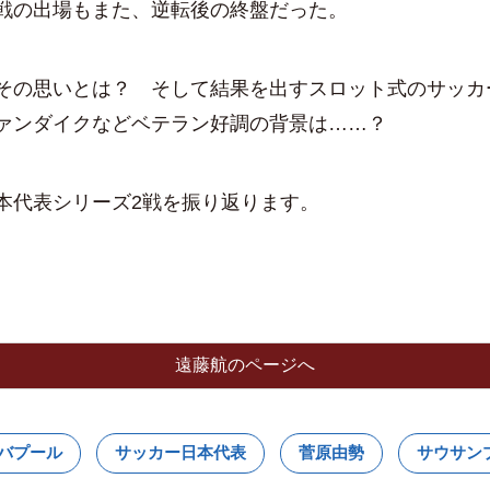
戦の出場もまた、逆転後の終盤だった。
の思いとは？ そして結果を出すスロット式のサッ
ァンダイクなどベテラン好調の背景は……？
本代表シリーズ2戦を振り返ります。
遠藤航のページへ
バプール
サッカー日本代表
菅原由勢
サウサン