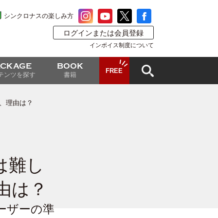
シンクロナスの楽しみ方
ログインまたは会員登録
インボイス制度について
ACKAGE
BOOK
FREE
テンツを探す
書籍
、理由は？
は難し
由は？
クローザーの準