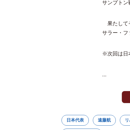
サンプトン
果たしてそ
サラー・フ
※次回は日
...
日本代表
遠藤航
リ